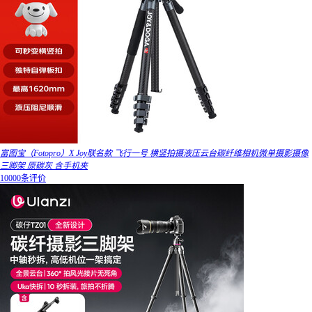
富图宝（Fotopro）X Joy联名款 飞行一号 横竖拍摄液压云台碳纤维相机微单摄影摄像
三脚架 原碳灰 含手机夹
10000条评价