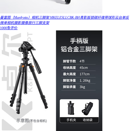
曼富图（Manfrotto）相机三脚架 MKELESLLCBK-BH青影扳锁碳纤维带球形云台单反
微单相机摄影摄像旅行三脚支架
1000条评价