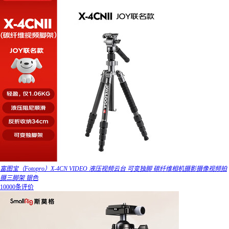
富图宝（Fotopro）X-4CN VIDEO 液压视频云台 可变独脚 碳纤维相机摄影摄像视频拍
摄三脚架 银色
10000条评价