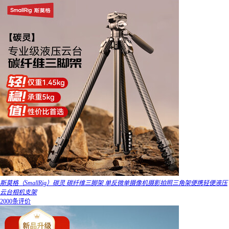
斯莫格（SmallRig）碳灵 碳纤维三脚架 单反微单摄像机摄影拍照三角架便携轻便液压
云台相机支架
2000条评价