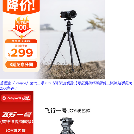
富图宝（Fotopro）空气三号 mini 球形云台便携式可拓展碳纤维相机三脚架 送手机夹
2000条评价