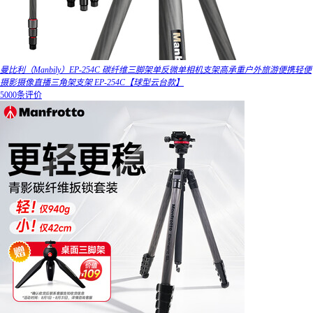
曼比利（Manbily）EP-254C 碳纤维三脚架单反微单相机支架高承重户外旅游便携轻便
摄影摄像直播三角架支架 EP-254C【球型云台款】
5000条评价