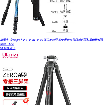
富图宝（Fotopro）P-4+P-4H+P-4A 低角度拍摄 双全景云台数码相机摄影摄像碳纤维
相机三脚架
10000条评价