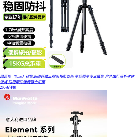
绿巨能（llano）碳影X6碳纤维三脚架相机支架 单反微单专业摄影 户外旅行反折收纳
便携 适用索尼佳能富士尼康
200条评价