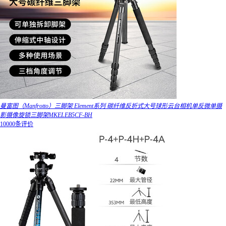
曼富图（Manfrotto）三脚架 Element系列 碳纤维反折式大号球形云台相机单反微单摄
影摄像旋锁三脚架MKELEB5CF-BH
10000条评价