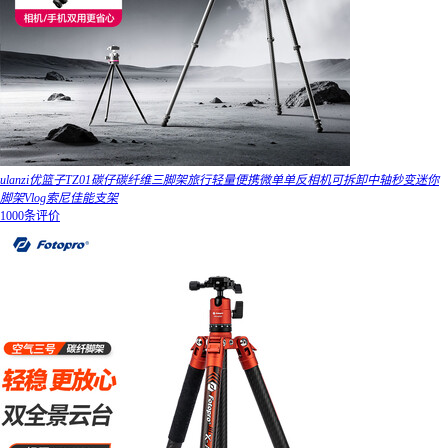
ulanzi优篮子TZ01碳仔碳纤维三脚架旅行轻量便携微单单反相机可拆卸中轴秒变迷你
脚架Vlog索尼佳能支架
1000条评价