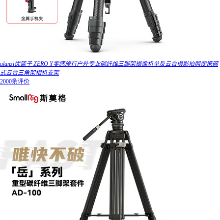
ulanzi优篮子 ZERO Y零感旅行户外专业碳纤维三脚架摄像机单反云台摄影拍照便携碗
式云台三角架相机支架
2000条评价