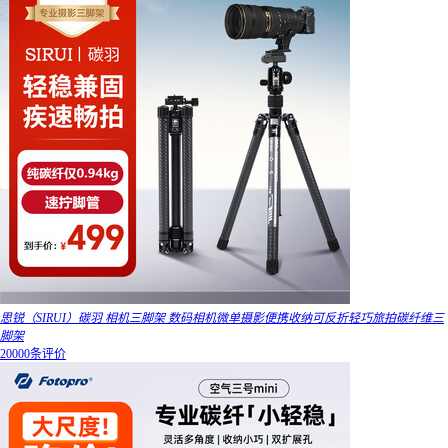
思锐（SIRUI）碳羽 相机三脚架 数码相机微单摄影便携收纳可反折轻巧旅拍碳纤维三
脚架
20000条评价