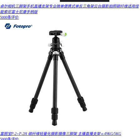
卓尔相机三脚架手机直播支架专业微单便携式单反三角架云台摄影拍照碳纤维适用佳
能索尼富士尼康手柄版
5000条评价
富图宝P-2+P-2H 碳纤维轻量化摄影摄像三脚架 主播直播支架 o.49KG/5KG
5000条评价