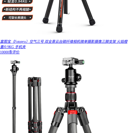
富图宝（Fotopro）空气三号 双全景云台碳纤维相机微单摄影摄像三脚支架 火焰橙
重/0.9KG 手机夹
10000条评价