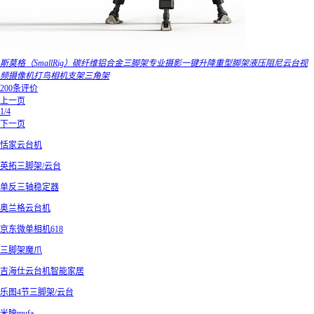
斯莫格（SmallRig）碳纤维铝合金三脚架专业摄影一键升降重型脚架液压阻尼云台视
频摄像机打鸟相机支架三角架
200条评价
上一页
1/4
下一页
恬家云台机
英拓三脚架/云台
单反三轴稳定器
奥兰格云台机
京东微单相机618
三脚架魔爪
吉海仕云台机智能家居
乐图4节三脚架/云台
米映mufa