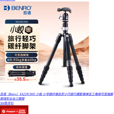
百诺（Benro）XA229CH0S 小蚁 小号碳纤维反折小巧旅行摄影微单反三角架可变独脚
架球形云台三脚架
500条评价