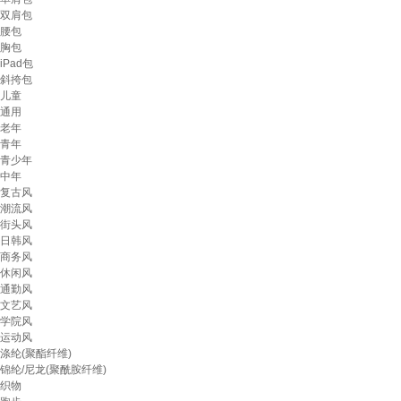
双肩包
腰包
胸包
iPad包
斜挎包
儿童
通用
老年
青年
青少年
中年
复古风
潮流风
街头风
日韩风
商务风
休闲风
通勤风
文艺风
学院风
运动风
涤纶(聚酯纤维)
锦纶/尼龙(聚酰胺纤维)
织物