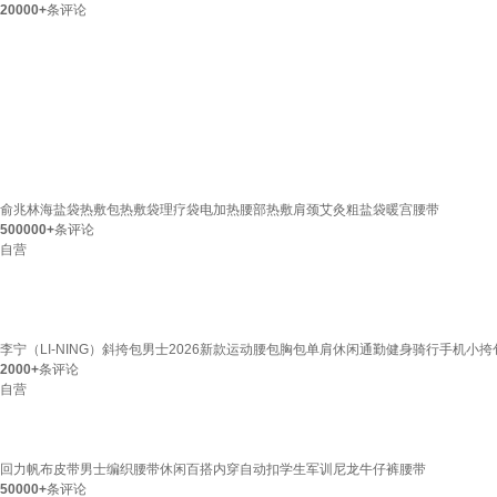
20000+
条评论
俞兆林海盐袋热敷包热敷袋理疗袋电加热腰部热敷肩颈艾灸粗盐袋暖宫腰带
500000+
条评论
自营
李宁（LI-NING）斜挎包男士2026新款运动腰包胸包单肩休闲通勤健身骑行手机小挎
2000+
条评论
自营
回力帆布皮带男士编织腰带休闲百搭内穿自动扣学生军训尼龙牛仔裤腰带
50000+
条评论