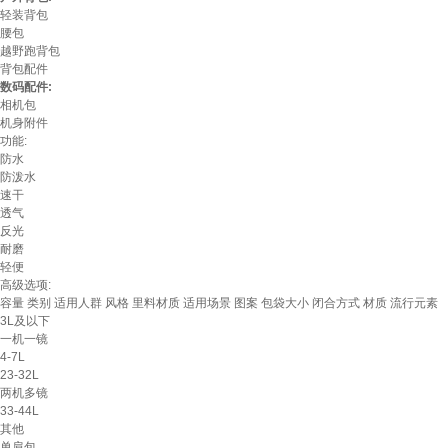
轻装背包
腰包
越野跑背包
背包配件
数码配件:
相机包
机身附件
功能:
防水
防泼水
速干
透气
反光
耐磨
轻便
高级选项:
容量
类别
适用人群
风格
里料材质
适用场景
图案
包袋大小
闭合方式
材质
流行元素
3L及以下
一机一镜
4-7L
23-32L
两机多镜
33-44L
其他
单肩包