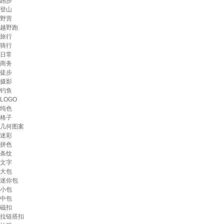
跑步
登山
野营
越野跑
旅行
骑行
日常
商务
徒步
摄影
钓鱼
LOGO
纯色
格子
几何图案
迷彩
拼色
条纹
文字
大包
迷你包
小包
中包
磁扣
拉链搭扣