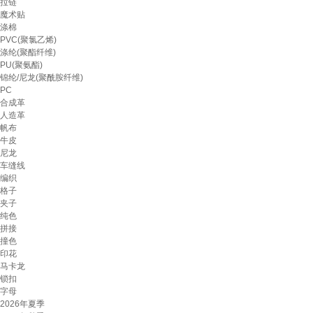
拉链
魔术贴
涤棉
PVC(聚氯乙烯)
涤纶(聚酯纤维)
PU(聚氨酯)
锦纶/尼龙(聚酰胺纤维)
PC
合成革
人造革
帆布
牛皮
尼龙
车缝线
编织
格子
夹子
纯色
拼接
撞色
印花
马卡龙
锁扣
字母
2026年夏季