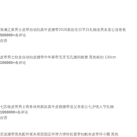
海澜之家男士皮带自动扣真牛皮腰带2026新款生日节日礼物送男友老公送爸爸
500000+
条评论
自营
皮带男士软皮自动扣皮腰带中年裤带无牙无孔腰间耐磨 黑色枪扣 130cm
100000+
条评论
七匹狼皮带男士商务休闲新款真牛皮裤腰带送父亲老公七夕情人节礼物
1000000+
条评论
自营
尼龙腰带黑色配件尾夹尾部固定环弹力弹性松紧带扣帆布皮带环小圈 黑色