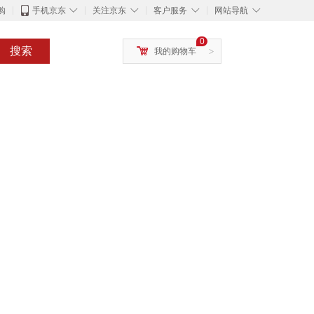
◇
◇
◇
◇
购
手机京东
关注京东
客户服务
网站导航
0
搜索
我的购物车
>