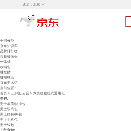
◇
送至：
北京
全部分类
京东知识库
品牌排行榜
普联摄像头
一体机
收纳包
键盘贴
键帽贴纸
京东美术馆
当前位置：
首页
>
三脚架/云台
> 意美捷腰挂式通用包
男包:
男士单肩/斜挎包
男士双肩包
男士腰包/胸包
男士手机包
男士钱包
户外背包: