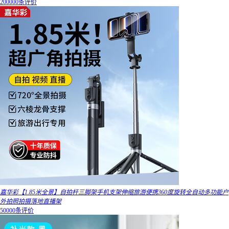
200000条评价
嘉华彩【1.85米全景】自拍杆三脚架手机支架伸缩旅游便携360度旋转全自动多功能户
外拍照拍摄落地直播架
50000条评价