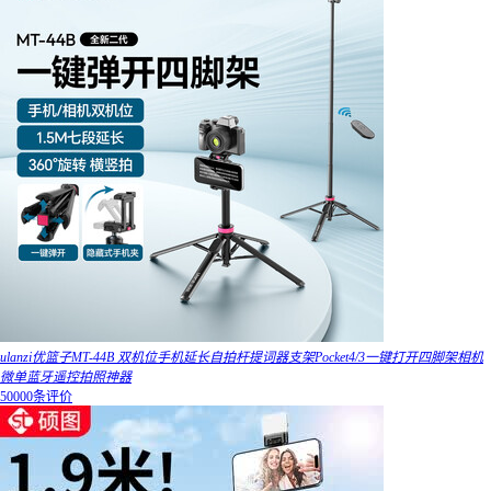
ulanzi优篮子MT-44B 双机位手机延长自拍杆提词器支架Pocket4/3一键打开四脚架相机
微单蓝牙遥控拍照神器
50000条评价