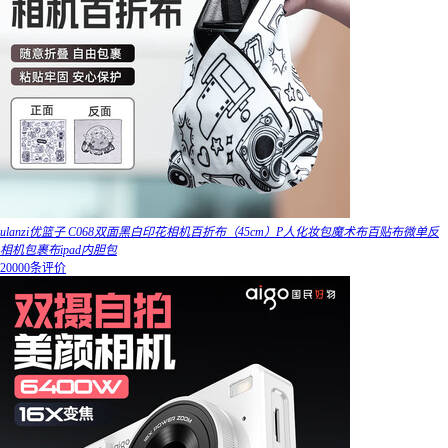
ulanzi优篮子 C068双面黑白印花相机百折布（45cm）P人化妆包魔术布百贴布微单反
相机包裹布ipad内胆包
20000条评价