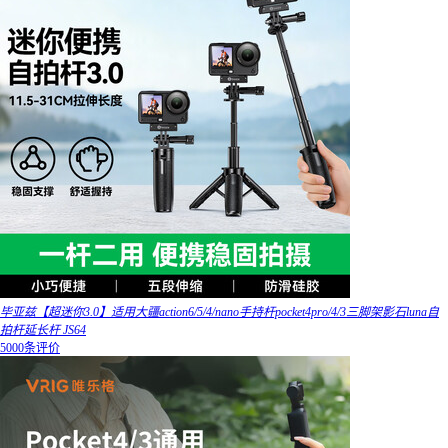
毕亚兹【超迷你3.0】适用大疆action6/5/4/nano手持杆pocket4pro/4/3三脚架影石luna自
拍杆延长杆 JS64
5000条评价