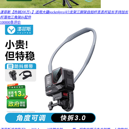
漾菲斯【热销200万+】适用大疆pocket4pro/4/3支架三脚架自拍杆丢丢杆延长手持加长
杆落地三角架dji配件
100000条评价