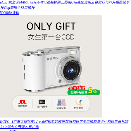
ulanzi优篮子MA66 Pocket4/4P/3速装脚架三脚架Uka底座支架云台旅行与户外便携延长
杆Vlog拍摄手持自拍杆
50000条评价
KGPG【京东金榜TOP1】ccd照相机翻转屏数码相机学生自拍旅游卡片相机生日礼物
拍立得七夕节情人节礼物