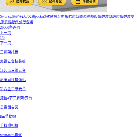
Smorss适用于DJI大疆pocket3收纳包全能相机包口袋灵眸相机保护盒收纳包保护盒便
携手提配件旅行包黑
20000条评价
上一页
1/5
下一页
三脚架托板
思锐云台快装板
江起点三维云台
尼康肩扛摄像机
铝合金三维云台
捷信4节三脚架/云台
曼富图自营
flm孚勒姆
手持照相机
wenfan三脚架