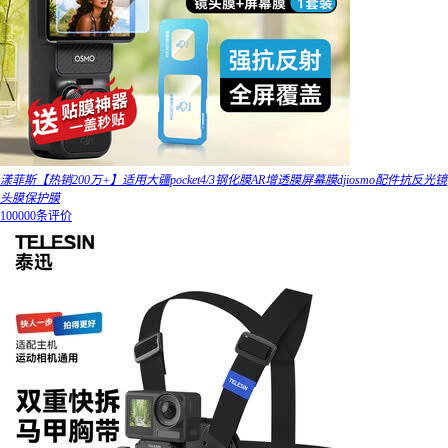
漾菲斯【热销200万+】适用大疆pocket4/3钢化膜AR增透膜屏幕膜djiosmo配件抗反光镜
头膜保护膜
100000条评价