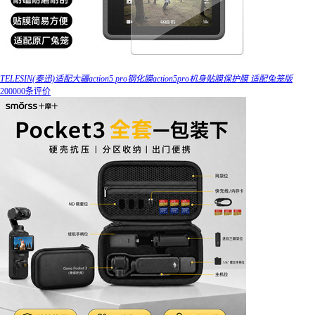
TELESIN(泰迅)适配大疆action5 pro钢化膜action5pro机身贴膜保护膜 适配兔笼版
200000条评价