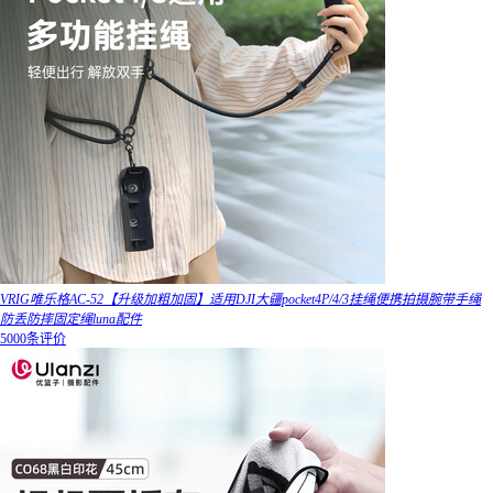
VRIG唯乐格AC-52【升级加粗加固】适用DJI大疆pocket4P/4/3挂绳便携拍摄腕带手绳
防丢防摔固定绳luna配件
5000条评价