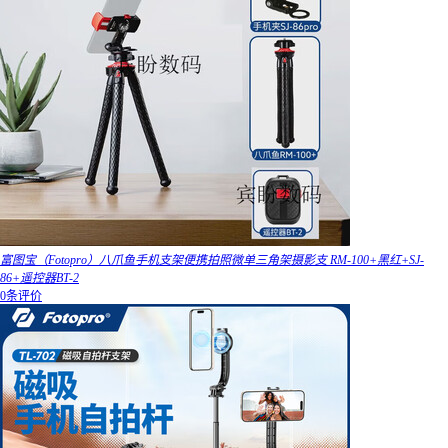
富图宝（Fotopro）八爪鱼手机支架便携拍照微单三角架摄影支 RM-100+黑红+SJ-
86+遥控器BT-2
0条评价