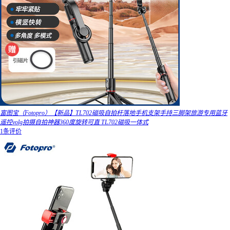
富图宝（Fotopro）【新品】TL702磁吸自拍杆落地手机支架手持三脚架旅游专用蓝牙
遥控volg拍摄自拍神器360度旋转可直 TL702磁吸一体式
1条评价