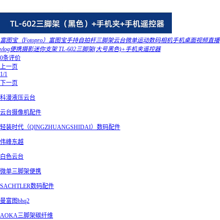
富图宝（Fotopro）富图宝手持自拍杆三脚架云台微单运动数码相机手机桌面视频直播
vlog便携摄影迷你支架 TL-602三脚架(大号黑色)+手机夹遥控器
0条评价
上一页
1/1
下一页
科漫液压云台
云台摄像机配件
轻装时代（QINGZHUANGSHIDAI）数码配件
伟峰东越
白色云台
微单三脚架便携
SACHTLER数码配件
曼富图bhq2
AOKA三脚架碳纤维