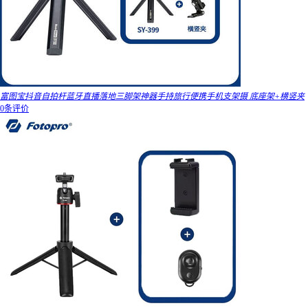
富图宝抖音自拍杆蓝牙直播落地三脚架神器手持旅行便携手机支架摄 底座架+横竖夹
0条评价