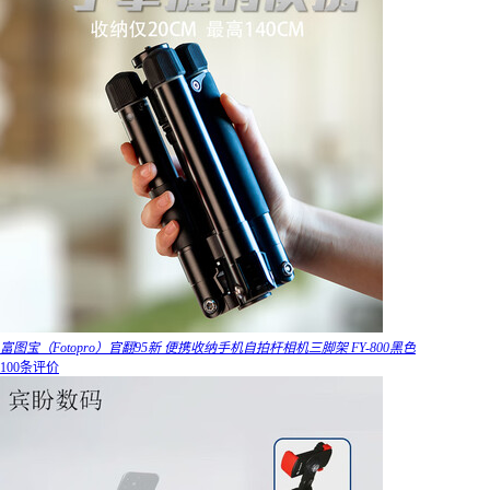
富图宝（Fotopro）官翻95新 便携收纳手机自拍杆相机三脚架 FY-800黑色
100条评价