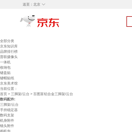
◇
送至：
北京
全部分类
京东知识库
品牌排行榜
普联摄像头
一体机
收纳包
键盘贴
键帽贴纸
京东美术馆
当前位置：
首页
>
三脚架/云台
> 百图富铝合金三脚架/云台
数码配件:
三脚架/云台
手持稳定器
数码支架
机身附件
镜头附件
相机包