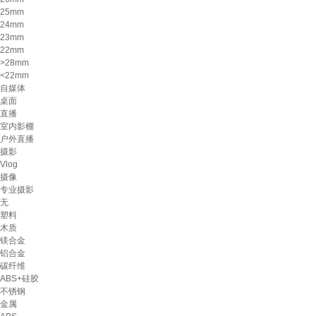
25mm
24mm
23mm
22mm
>28mm
<22mm
自媒体
桌面
直播
室内影棚
户外直播
摄影
Vlog
摄像
专业摄影
无
塑料
木质
镁合金
铝合金
碳纤维
ABS+硅胶
不锈钢
金属