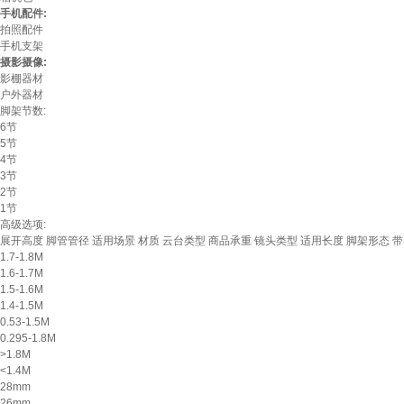
手机配件:
拍照配件
手机支架
摄影摄像:
影棚器材
户外器材
脚架节数:
6节
5节
4节
3节
2节
1节
高级选项:
展开高度
脚管管径
适用场景
材质
云台类型
商品承重
镜头类型
适用长度
脚架形态
带
1.7-1.8M
1.6-1.7M
1.5-1.6M
1.4-1.5M
0.53-1.5M
0.295-1.8M
>1.8M
<1.4M
28mm
26mm