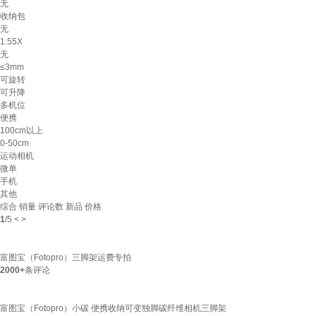
无
收纳包
无
1.55X
无
≤3mm
可旋转
可升降
多机位
便携
100cm以上
0-50cm
运动相机
微单
手机
其他
综合
销量
评论数
新品
价格
1
/
5
<
>
富图宝（Fotopro）三脚架运费专拍
2000+
条评论
富图宝（Fotopro）小碳 便携收纳可变独脚碳纤维相机三脚架