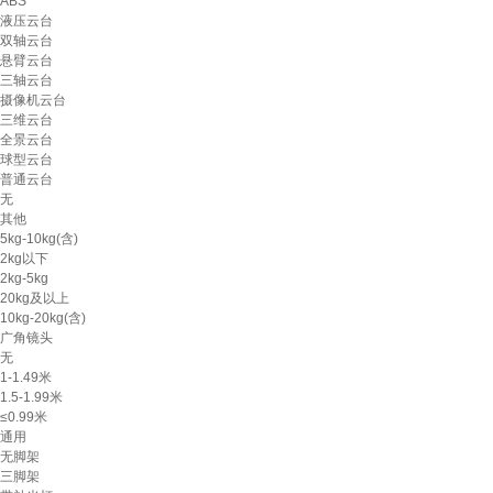
ABS
液压云台
双轴云台
悬臂云台
三轴云台
摄像机云台
三维云台
全景云台
球型云台
普通云台
无
其他
5kg-10kg(含)
2kg以下
2kg-5kg
20kg及以上
10kg-20kg(含)
广角镜头
无
1-1.49米
1.5-1.99米
≤0.99米
通用
无脚架
三脚架