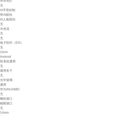
带补光灯
无
AI手势控制
带AI跟拍
AI人脸跟拍
无
冷色温
无
无
电子防抖（EIS）
无
10cm
Android
双系统通用
无
通用夹子
无
光学玻璃
通用
华为/HUAWEI
无
螺纹接口
磁吸接口
无
14mm