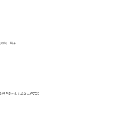
手机相机三脚架
轻松折叠 微单数码相机摄影三脚支架