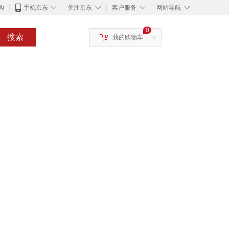
◇
◇
◇
◇
购
手机京东
关注京东
客户服务
网站导航
0
搜索
我的购物车
>