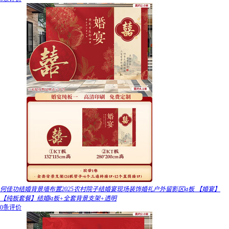
何佳功结婚背景墙布置2025农村院子结婚宴现场装饰婚礼户外留影区kt板 【婚宴】
【纯板套餐】结婚kt板+全套背景支架+透明
0条评价