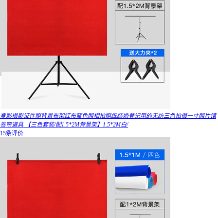
登影摄影证件照背景布架红布蓝色照相拍照纸结婚登记用的无纺三色拍摄一寸照片馆
卷帘道具 【三色套装/配1.5*2M背景架】1.5*2M白/
15条评价