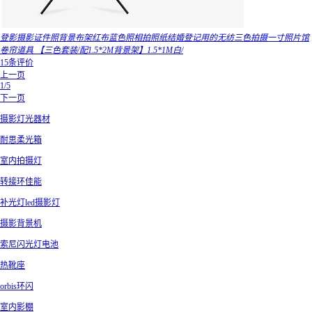
登影摄影证件照背景布架红布蓝色照相拍照纸结婚登记用的无纺三色拍摄一寸照片馆
卷帘道具 【三色套装/配1.5*2M背景架】1.5*1M白/
15条评价
上一页
1/5
下一页
摄影灯光器材
耐思柔光箱
室内拍摄灯
转接环佳能
补光灯led摄影灯
摄影背景机
索尼闪光灯电池
热靴座
orbis环闪
室内影棚