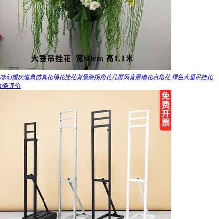
咏幻婚庆道具仿真花绢花挂花背景架拐角花几屏风背景墙花点角花 绿色大垂吊挂花
0条评价