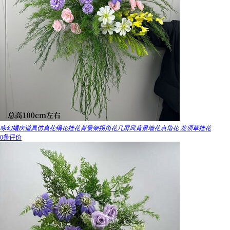
咏幻婚庆道具仿真花绢花挂花背景架拐角花几屏风背景墙花点角花 龙须草挂花
0条评价