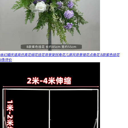
咏幻婚庆道具仿真花绢花挂花背景架拐角花几屏风背景墙花点角花 B款紫色挂花
0条评价