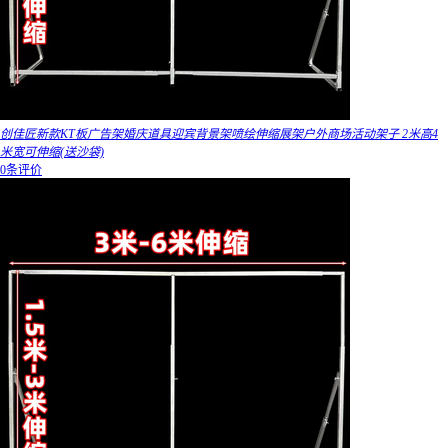
创佳匠新款KT板广告架婚庆道具迎宾背景架喷绘伸缩展架户外商场活动架子 2米高4
米宽可伸缩(送沙袋)
0条评价