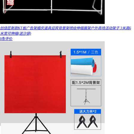
创佳匠新款KT板广告架婚庆道具迎宾背景架喷绘伸缩展架户外商场活动架子 3米高6
米宽可伸缩(送沙袋)
0条评价