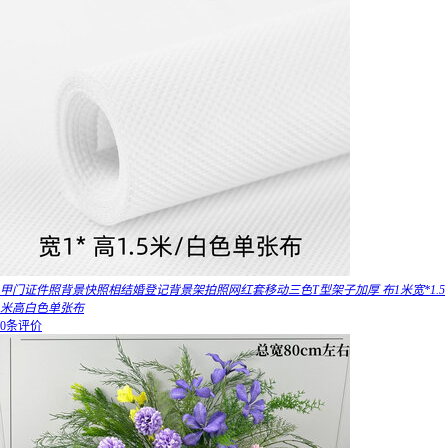
甲门证件照背景快照相结婚登记背景架拍照网红套移动三色T型架子加厚 布1米宽*1.5
米高白色单张布
0条评价