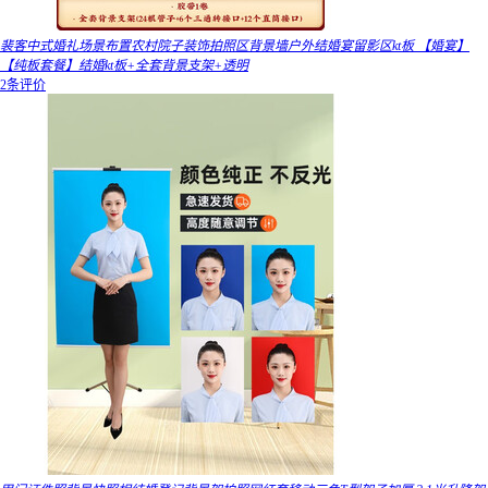
裴客中式婚礼场景布置农村院子装饰拍照区背景墙户外结婚宴留影区kt板 【婚宴】
【纯板套餐】结婚kt板+全套背景支架+透明
2条评价