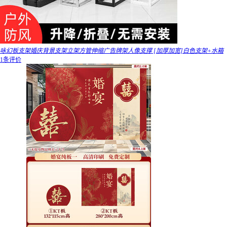
咏幻板支架婚庆背景支架立架方管伸缩广告牌架人像支撑 [加厚加宽]白色支架+水箱
1条评价