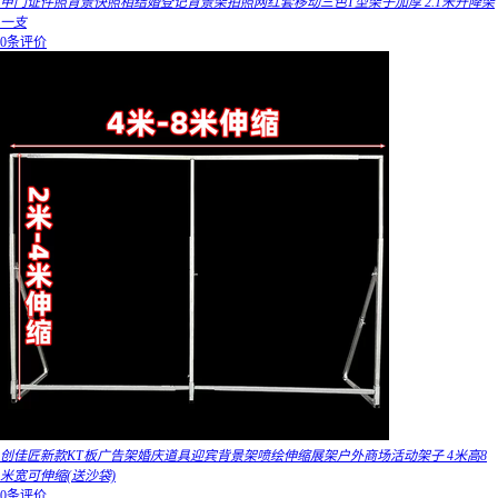
甲门证件照背景快照相结婚登记背景架拍照网红套移动三色T型架子加厚 2.1米升降架
一支
0条评价
创佳匠新款KT板广告架婚庆道具迎宾背景架喷绘伸缩展架户外商场活动架子 4米高8
米宽可伸缩(送沙袋)
0条评价