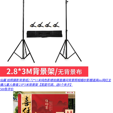
仙麗 拍照摄影背景纸2.72*11米纯色影楼拍摄直播间背景照相婚纱影棚道具ins网红主
播儿童人像墙 2.8*3米背景架【宽度可调，送4个夹子】
500条评价