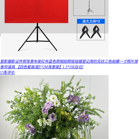
登影摄影证件照背景布架红布蓝色照相拍照纸结婚登记用的无纺三色拍摄一寸照片馆
卷帘道具 【四色套装/配1*2M背景架】1.5*1M白/红/
15条评价