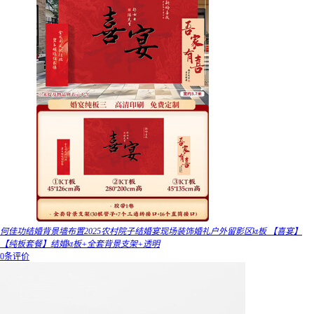
何佳功结婚背景墙布置2025农村院子结婚宴现场装饰婚礼户外留影区kt板 【喜宴】
【纯板套餐】结婚kt板+全套背景支架+透明
0条评价