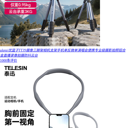
ulanzi优篮子TT39摄像三脚架相机支架手机单反微单演唱会便携专业级摄影拍照铝合
金直播录像拍摄防抖云台
1000条评价