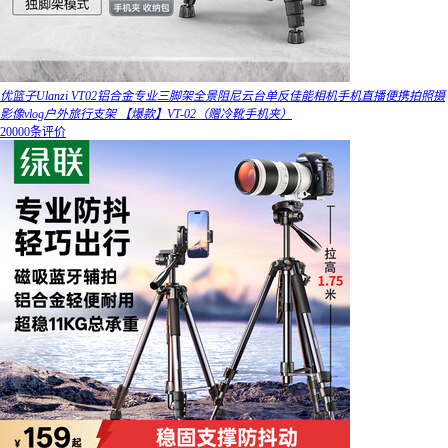
优篮子Ulanzi VT02铝合金专业三脚架全景阻尼云台单反佳能相机手机直播便携拍照摄
影像vlog户外旅行支架 【爆款】VT-02（赠冷靴手机夹）
20000条评价