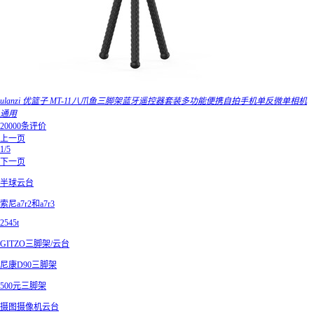
ulanzi 优篮子 MT-11八爪鱼三脚架蓝牙遥控器套装多功能便携自拍手机单反微单相机
通用
20000条评价
上一页
1/5
下一页
半球云台
索尼a7r2和a7r3
2545t
GITZO三脚架/云台
尼康D90三脚架
500元三脚架
摄图摄像机云台