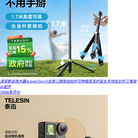
漾菲斯适用大疆Action6/5pro/4支架三脚架自拍杆可伸缩丢丢杆延长手持加长杆三角架
dji配件
50000条评价