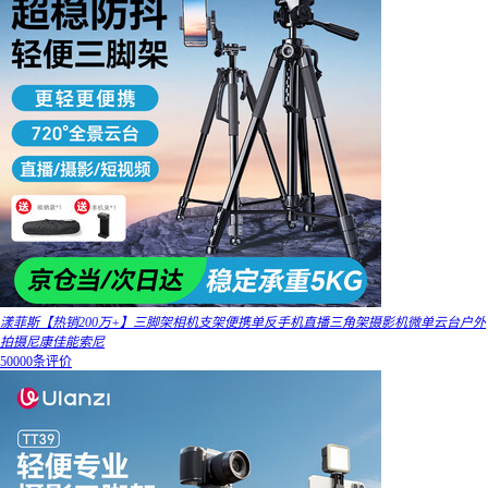
漾菲斯【热销200万+】三脚架相机支架便携单反手机直播三角架摄影机微单云台户外
拍摄尼康佳能索尼
50000条评价