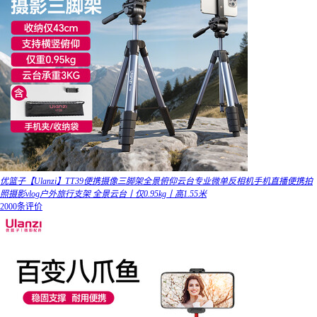
优篮子【Ulanzi】TT39便携摄像三脚架全景俯仰云台专业微单反相机手机直播便携拍
照摄影vlog户外旅行支架 全景云台丨仅0.95kg丨高1.55米
2000条评价