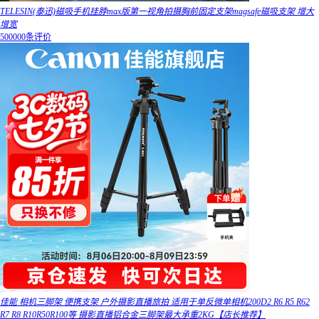
TELESIN(泰迅)磁吸手机挂脖max版第一视角拍摄胸前固定支架magsafe磁吸支架 增大
增宽
500000条评价
佳能 相机三脚架 便携支架 户外摄影直播旅拍 适用于单反微单相机200D2 R6 R5 R62
R7 R8 R10R50R100等 摄影直播铝合金三脚架最大承重2KG【店长推荐】