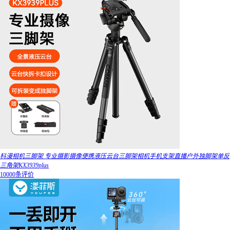
科漫相机三脚架 专业摄影摄像便携液压云台三脚架相机手机支架直播户外独脚架单反
三角架KX3939plus
10000条评价