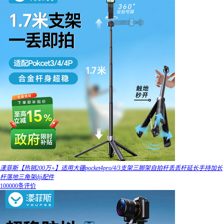
漾菲斯【热销200万+】适用大疆pocket4pro/4/3支架三脚架自拍杆丢丢杆延长手持加长
杆落地三角架dji配件
100000条评价