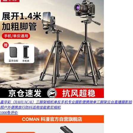
嘉华彩（JIAHUACAI）三脚架相机单反手机专业摄影便携微单三脚架云台直播摄影拍
照户外便携旅行防抖适用佳能索尼相机
1000条评价