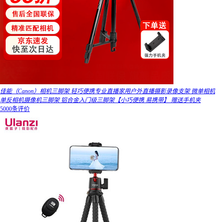
佳能（Canon）相机三脚架 轻巧便携专业直播家用户外直播摄影录像支架 微单相机
单反相机摄像机三脚架 铝合金入门级三脚架【小巧便携 易携带】 赠送手机夹
5000条评价