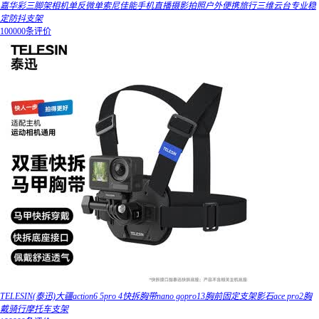
嘉华彩三脚架相机单反微单索尼佳能手机直播摄影拍照户外便携旅行三维云台专业稳
定防抖支架
100000条评价
TELESIN(泰迅)大疆action6 5pro 4快拆胸带nano gopro13胸前固定支架影石ace pro2胸
戴骑行摩托车支架