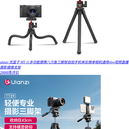
ulanzi 优篮子 MT-11多功能便携八爪鱼三脚架自拍手机单反微单相机通用vlog视频直播
摄影摄像支架
20000条评价