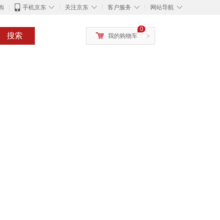
◇
◇
◇
◇
购
手机京东
关注京东
客户服务
网站导航
0
搜索
我的购物车
>