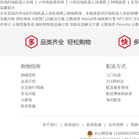
其他扫地机器人价格
|
小米电饭煲价格
|
小米扫地机器人传感器
|
MI电饭煲
|
京东
温馨提示
京东是国内专业的扫地机器人齿轮箱网上购物商城，本频道提供扫地机器人齿轮箱哪
负载均衡
弹性伸缩
AI智慧门店解决方案
云数据库 MariaDB
物联网引擎
NF1 ADC
区
作审计
云物理服务器
物联网智能边缘计算
智能应急解决方案
云数据库 Percona
云数
多
快
品类齐全，轻松购物
多仓
购物指南
配送方式
购物流程
上门自提
会员介绍
211限时达
生活旅行/团购
配送服务查询
常见问题
配送费收取标准
大家电
海外配送
联系客服
关于我们
|
联系我们
|
联系客服
|
合作招商
|
商家
京公网安备 11000002000