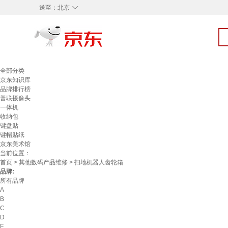
◇
送至：
北京
全部分类
京东知识库
品牌排行榜
普联摄像头
一体机
收纳包
键盘贴
键帽贴纸
京东美术馆
当前位置：
首页
>
其他数码产品维修
> 扫地机器人齿轮箱
品牌:
所有品牌
A
B
C
D
F