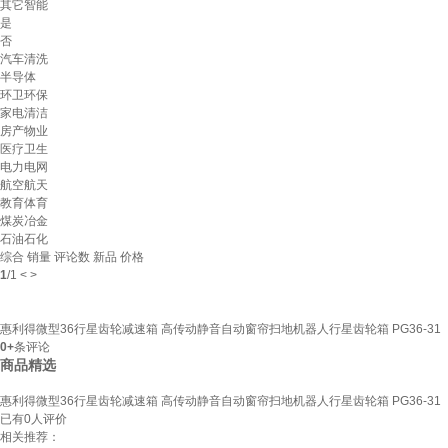
其它智能
是
否
汽车清洗
半导体
环卫环保
家电清洁
房产物业
医疗卫生
电力电网
航空航天
教育体育
煤炭冶金
石油石化
综合
销量
评论数
新品
价格
1
/
1
<
>
惠利得微型36行星齿轮减速箱 高传动静音自动窗帘扫地机器人行星齿轮箱 PG36-31
0+
条评论
商品精选
惠利得微型36行星齿轮减速箱 高传动静音自动窗帘扫地机器人行星齿轮箱 PG36-31
已有
0
人评价
相关推荐：