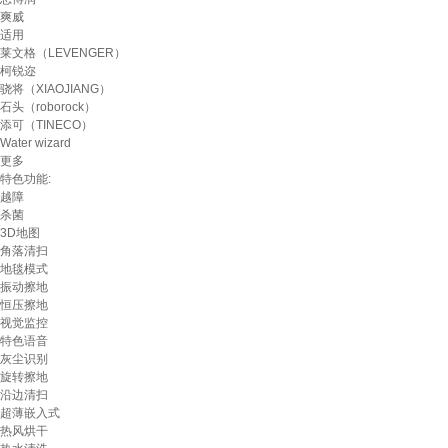
爽威
适用
莱文格（LEVENGER）
柯锐迩
骁将（XIAOJIANG）
石头（roborock）
添可（TINECO）
Water wizard
更多
特色功能:
越障
杀菌
3D地图
角落清扫
地毯模式
振动擦地
恒压擦地
视觉监控
特色语音
灰尘识别
旋转擦地
沿边清扫
超薄嵌入式
热风烘干