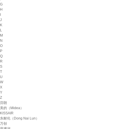
G
H
I
J
K
L
M
N
O
P
Q
R
S
T
U
W
X
Y
Z
芬朗
美的（Midea）
KISSAIR
东耐伦（Dong Nai Lun）
万创
思博润