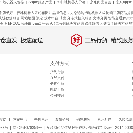
扫地机器人价格
|
Apple服务产品
|
MI扫地机器人价格
|
京东商品自营
|
京东apple
个牌子好、扫地机器人齿轮箱图片品牌信息，为您选购扫地机器人齿轮箱品牌商品提
块链数据服务
网站地图
预定
技术中台
带宽
分布式接入服务
文本分类
智能交通解决方
据库 MySQL
智臻链 BaaS 平台
AR试妆镜解决方案
富媒体短信
公共安全解决方案
智
好
直发，极速配送
正品行货，精致服务
支付方式
货到付款
在线支付
分期付款
邮局汇款
公司转账
帮助
|
营销中心
|
手机京东
|
友情链接
|
销售联盟
|
京东社区
|
风险监测
088号
| 京ICP证070359号 |
互联网药品信息服务资格证编号(京)-经营性-2014-0008