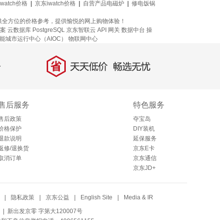
 watch价格
|
京东iwatch价格
|
自营产品电磁炉
|
修电饭锅
供全方位的价格参考，提供愉悦的网上购物体验！
案
云数据库 PostgreSQL
京东智联云
API 网关
数据中台
操
能城市运行中心（AIOC）
物联网中心
省
天天低价，畅选无忧
售后服务
特色服务
售后政策
夺宝岛
价格保护
DIY装机
退款说明
延保服务
返修/退换货
京东E卡
取消订单
京东通信
京东JD+
|
隐私政策
|
京东公益
|
English Site
|
Media & IR
| 新出发京零 字第大120007号