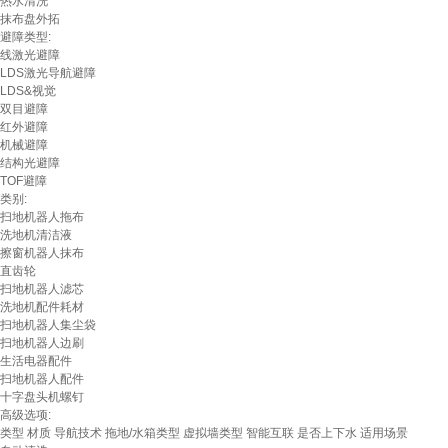
热水清洗
抹布盘外拓
避障类型:
线激光避障
LDS激光导航避障
LDS&视觉
双目避障
红外避障
机械避障
结构光避障
TOF避障
类别:
扫地机器人拖布
洗地机清洁液
擦窗机器人抹布
直齿轮
扫地机器人滤芯
洗地机配件耗材
扫地机器人集尘袋
扫地机器人边刷
生活电器配件
扫地机器人配件
十字盘头机螺钉
高级选项:
类型
材质
导航技术
拖地/水箱类型
虚拟墙类型
智能互联
是否上下水
适用场景