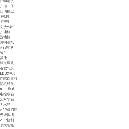
自动清洗
扫拖一体
自动集尘
单扫地
单拖地
免洗+集尘
扫地机
洗地机
海帕滤纸
ABS塑料
绒毛
其他
激光导航
视觉导航
LDS&视觉
陀螺仪导航
随机导航
dToF导航
电控水箱
渗水水箱
无水箱
APP虚拟墙
无虚拟墙
APP控制
米家智能