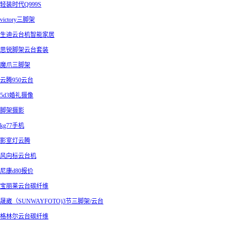
轻装时代Q999S
victory三脚架
生迪云台机智能家居
思锐脚架云台套装
魔爪三脚架
云腾950云台
5d3婚礼摄像
脚架摄影
kg77手机
影室灯云腾
风向标云台机
尼康d80报价
宝丽莱云台碳纤维
晟崴（SUNWAYFOTO)3节三脚架/云台
格林尔云台碳纤维