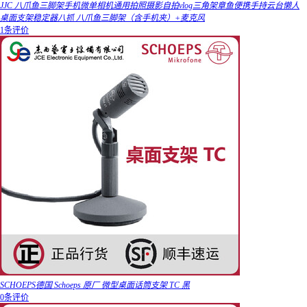
JJC 八爪鱼三脚架手机微单相机通用拍照摄影自拍vlog三角架章鱼便携手持云台懒人
桌面支架稳定器八抓 八爪鱼三脚架（含手机夹）+麦克风
1条评价
SCHOEPS德国 Schoeps 原厂 微型桌面话筒支架 TC 黑
0条评价