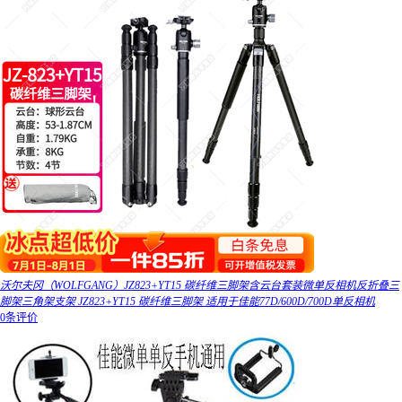
沃尔夫冈（WOLFGANG）JZ823+YT15 碳纤维三脚架含云台套装微单反相机反折叠三
脚架三角架支架 JZ823+YT15 碳纤维三脚架 适用于佳能77D/600D/700D单反相机
0条评价