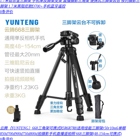
1.7米铝合金三脚架 手机单反脚架支架 直播摄影三角架 便携式三脚架云台 夜钓摄影三
脚架 1.7米黑阻尼款D700+手机蓝牙遥控
0条评价
云腾（YUNTENG）668三角架可携式R5R6R7R8适用佳能三脚架r50r10m6单眼
850d700d900d750d800d拍摄影手机直播竖拍照 668三脚架(48-154cm可携式)
0条评价