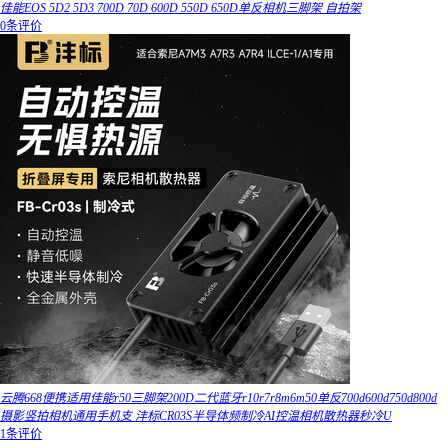
佳能EOS 5D2 5D3 700D 70D 600D 550D 650D单反相机三脚架 自拍架
0条评价
云腾668便携适用佳能r50三脚架200D二代蓝牙r10r7r8m6m50单反700d600d750d800d
摄影竖拍相机通用手机支 沣标CR03S半导体频制冷AI控温相机散热器秒冷U
1条评价