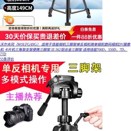
沃尔夫冈（WOLFGANG） 适用于佳能相机三脚架单反相机微单相机数码相机DV摄像
机 卡片机三角架支架便携三脚架 JZ-562铝合金三脚架 适用佳能700D、550D、7D、
77D
55条评价