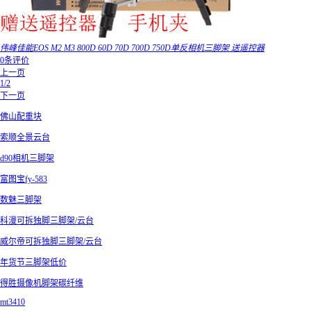
伟峰佳能EOS M2 M3 800D 60D 70D 700D 750D单反相机三脚架 送遥控器
0条评价
上一页
1/2
下一页
佛山配重块
索顺全景云台
d90相机三脚架
富图宝fy-583
数魅三脚架
科漫可拆独脚三脚架/云台
威尔帝可拆独脚三脚架/云台
年货节三脚架低价
得胜摄像机脚架碳纤维
mt3410