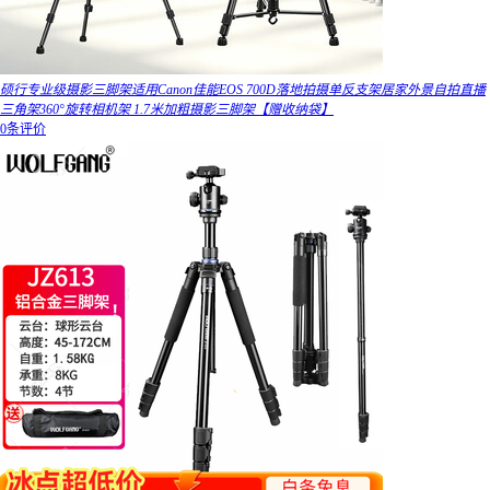
硕行专业级摄影三脚架适用Canon佳能EOS 700D落地拍摄单反支架居家外景自拍直播
三角架360°旋转相机架 1.7米加粗摄影三脚架【赠收纳袋】
0条评价