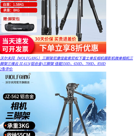
沃尔夫冈（WOLFGANG）三脚架尼康佳能索尼松下富士单反相机摄影机微单相机三
脚架三维云 JZ-613(铝合金)三脚架 佳能550D、650D、700D、850D
2条评价