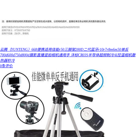
云腾（YUNTENG）668便携适用佳能r50三脚架200D二代蓝牙r10r7r8m6m50单反
700d600d750d800d摄影直播竖拍相机通用手 沣标CR03S半导体超频制冷AI控温相机散
热器秒冷
0条评价