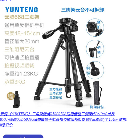
云腾（YUNTENG）三角架便携R5R6R7R8适用佳能三脚架r50r10m6单反
850d700d600d750d800d拍摄影手机直播竖拍照相机支 668三脚架(48-154cm便携)
0条评价