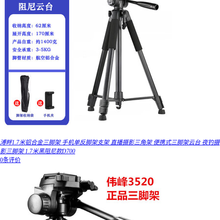
溥畔1.7米铝合金三脚架 手机单反脚架支架 直播摄影三角架 便携式三脚架云台 夜钓摄
影三脚架 1.7米黑阻尼款D700
0条评价