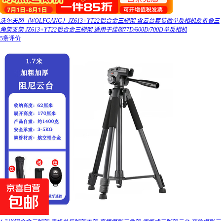
沃尔夫冈（WOLFGANG）JZ613+YT22铝合金三脚架 含云台套装微单反相机反折叠三
角架支架 JZ613+YT22铝合金三脚架 适用于佳能77D/600D/700D单反相机
5条评价