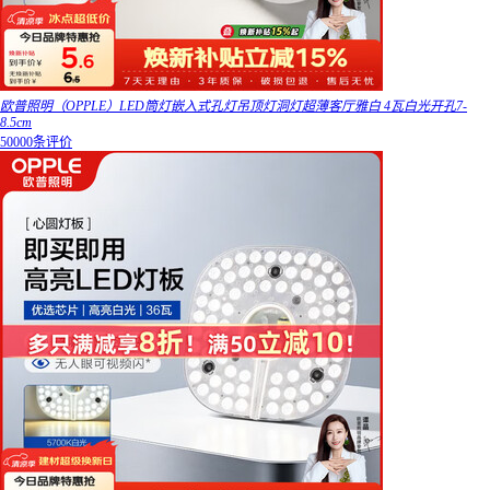
欧普照明（OPPLE）LED筒灯嵌入式孔灯吊顶灯洞灯超薄客厅雅白 4瓦白光开孔7-
8.5cm
50000条评价