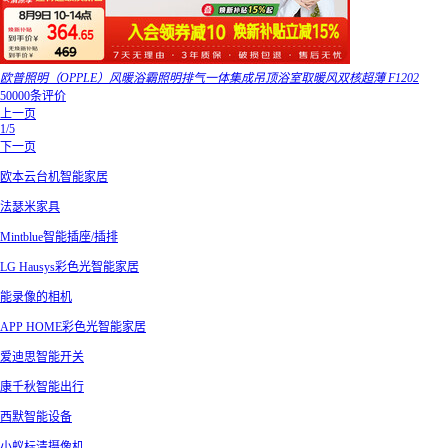
欧普照明（OPPLE）风暖浴霸照明排气一体集成吊顶浴室取暖风双核超薄 F1202
50000条评价
上一页
1/5
下一页
欧本云台机智能家居
法瑟米家具
Mintblue智能插座/插排
LG Hausys彩色光智能家居
能录像的相机
APP HOME彩色光智能家居
爱迪思智能开关
康千秋智能出行
西默智能设备
小蚁标清摄像机