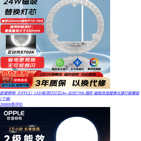
欧普照明（OPPLE）LED吸顶灯灯芯24w 白光5700k 圆形 磁吸改造替换光源灯板模组
1个装/
200000条评价