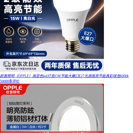
欧普照明（OPPLE）高显色led灯泡15W节能大螺口E27光源高亮节能真彩球泡6000k
50000条评价