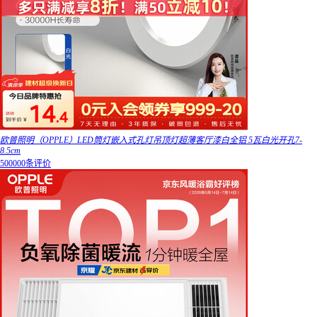
欧普照明（OPPLE）LED筒灯嵌入式孔灯吊顶灯超薄客厅漆白全铝 5瓦白光开孔7-
8.5cm
500000条评价