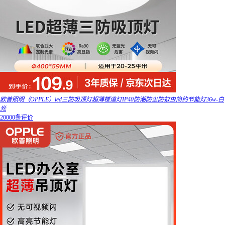
欧普照明（OPPLE）led三防吸顶灯超薄楼道灯IP40防潮防尘防蚊虫简约节能灯36w-白
光
20000条评价