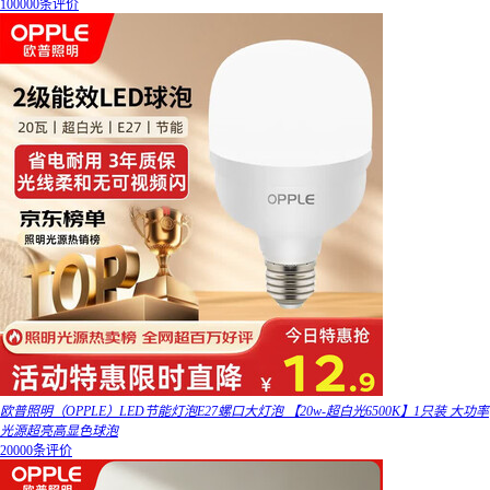
100000条评价
欧普照明（OPPLE）LED节能灯泡E27螺口大灯泡 【20w-超白光6500K】1只装 大功率
光源超亮高显色球泡
20000条评价