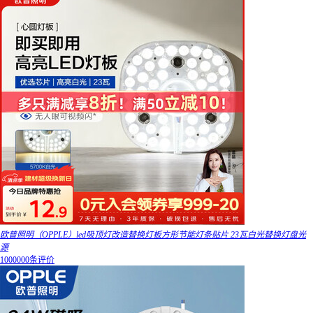
欧普照明（OPPLE）led吸顶灯改造替换灯板方形节能灯条贴片 23瓦白光替换灯盘光
源
1000000条评价