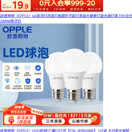
欧普照明（OPPLE）led吸顶灯改造灯板圆形节能灯条贴片替换灯盘光源灯珠 35W白光
200000条评价
欧普照明（OPPLE）LED球泡E27螺口灯泡【15W-白光6500K】 3只装 大功率光源超