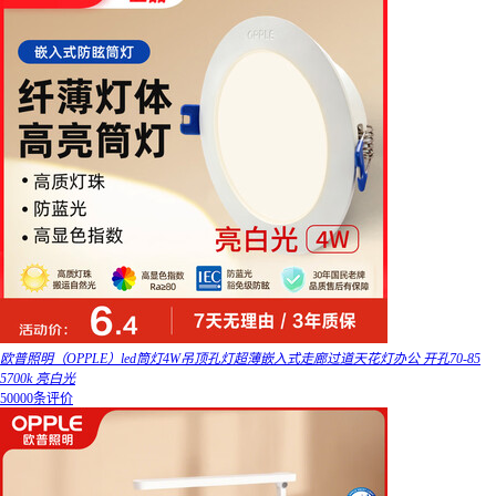
欧普照明（OPPLE）led筒灯4W吊顶孔灯超薄嵌入式走廊过道天花灯办公 开孔70-85
5700k 亮白光
50000条评价