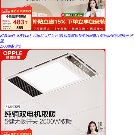
欧普照明（OPPLE）风扇灯42寸全光谱1级能效智控电风扇餐厅厨房卧室空调搭子 冰
风
200000条评价