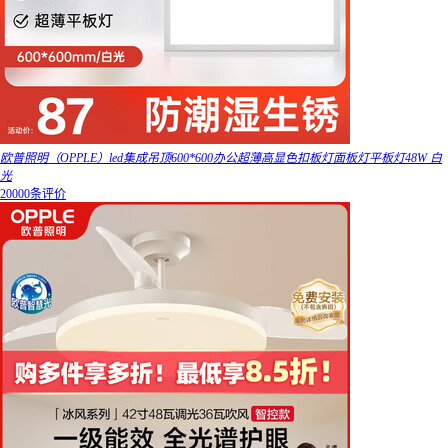
欧普照明（OPPLE）led集成吊顶600*600办公超薄高显色扣板灯面板灯平板灯48W 白
光
20000条评价