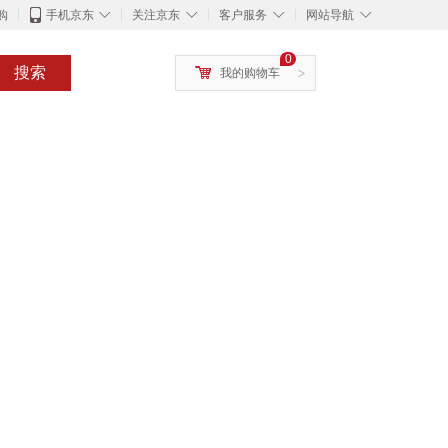
◇
◇
◇
◇
购
手机京东
关注京东
客户服务
网站导航
0
搜索
我的购物车
>