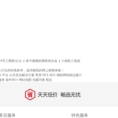
4节三脚架/云台
|
徕卡摄像机脚架镁合金
|
小相机三角架
供全方位的价格参考，提供愉悦的网上购物体验！
S 平台
公共安全解决方案
带宽
NF1 ADC
物联网智能边缘计
服务
操作审计
网站地图
负载均衡
预定
省
天天低价，畅选无忧
售后服务
特色服务