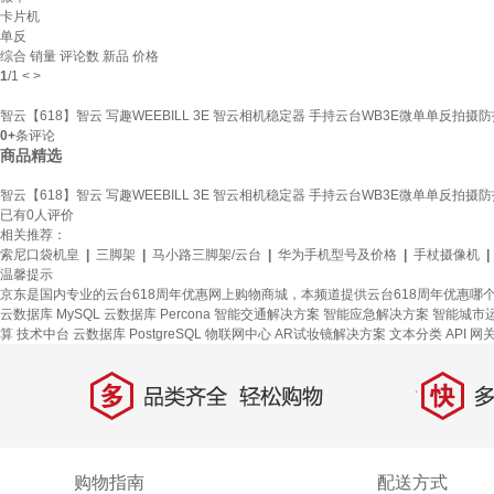
卡片机
单反
综合
销量
评论数
新品
价格
1
/
1
<
>
智云【618】智云 写趣WEEBILL 3E 智云相机稳定器 手持云台WB3E微单单反拍摄防
0+
条评论
商品精选
智云【618】智云 写趣WEEBILL 3E 智云相机稳定器 手持云台WB3E微单单反拍摄防
已有
0
人评价
相关推荐：
索尼口袋机皇
|
三脚架
|
马小路三脚架/云台
|
华为手机型号及价格
|
手杖摄像机
|
温馨提示
京东是国内专业的云台618周年优惠网上购物商城，本频道提供云台618周年优惠哪
云数据库 MySQL
云数据库 Percona
智能交通解决方案
智能应急解决方案
智能城市运
算
技术中台
云数据库 PostgreSQL
物联网中心
AR试妆镜解决方案
文本分类
API 网
多
快
品类齐全，轻松购物
多仓
购物指南
配送方式