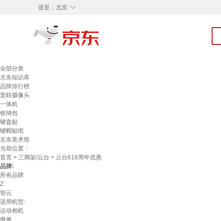
◇
送至：
北京
全部分类
京东知识库
品牌排行榜
普联摄像头
一体机
收纳包
键盘贴
键帽贴纸
京东美术馆
当前位置：
首页
>
三脚架/云台
> 云台618周年优惠
品牌:
所有品牌
Z
智云
适用机型:
运动相机
微单