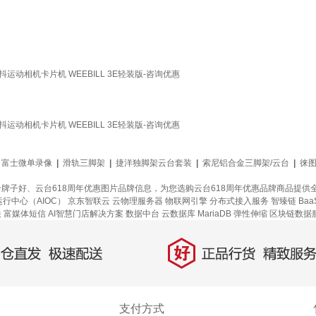
抖运动相机卡片机 WEEBILL 3E轻装版-咨询优惠
抖运动相机卡片机 WEEBILL 3E轻装版-咨询优惠
富士微单录像
|
滑轨三脚架
|
捷洋独脚架云台套装
|
索尼铝合金三脚架/云台
|
徕图
个牌子好、云台618周年优惠图片品牌信息，为您选购云台618周年优惠品牌商品提
行中心（AIOC）
京东智联云
云物理服务器
物联网引擎
分布式接入服务
智臻链 Baa
关
富媒体短信
AI智慧门店解决方案
数据中台
云数据库 MariaDB
弹性伸缩
区块链数据
好
直发，极速配送
正品行货，精致服务
支付方式