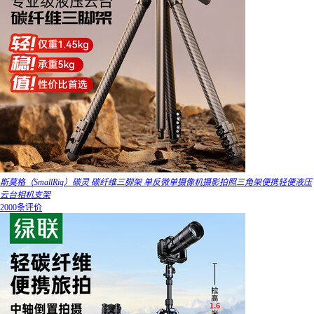
斯莫格（SmallRig）碳灵 碳纤维三脚架 单反微单摄像机摄影拍照三角架便携轻便液压
云台相机支架
2000条评价