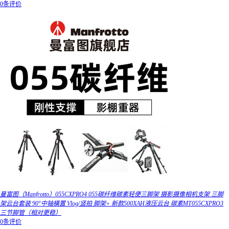
0条评价
曼富图（Manfrotto）055CXPRO4 055碳纤维碳素轻便三脚架 摄影摄像相机支架 三脚
架云台套装 90°中轴橫置 Vlog/竖拍 脚架+ 新款500XAH液压云台 碳素MT055CXPRO3
三节脚管（相对更稳）
0条评价