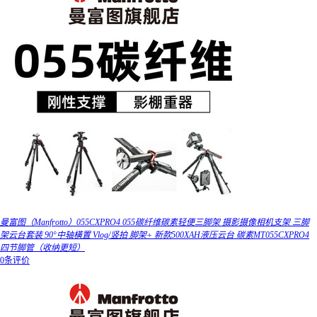
曼富图（Manfrotto）055CXPRO4 055碳纤维碳素轻便三脚架 摄影摄像相机支架 三脚
架云台套装 90°中轴橫置 Vlog/竖拍 脚架+ 新款500XAH液压云台 碳素MT055CXPRO4
四节脚管（收纳更短）
0条评价