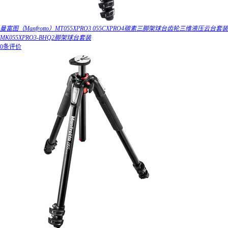
曼富图（Manfrotto）MT055XPRO3 055CXPRO4碳素三脚架球台齿轮三维液压云台套装
MK055XPRO3-BHQ2脚架球台套装
0条评价