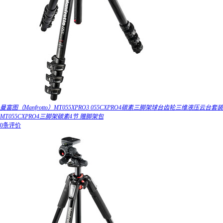
曼富图（Manfrotto）MT055XPRO3 055CXPRO4碳素三脚架球台齿轮三维液压云台套装
MT055CXPRO4三脚架碳素4节 赠脚架包
0条评价