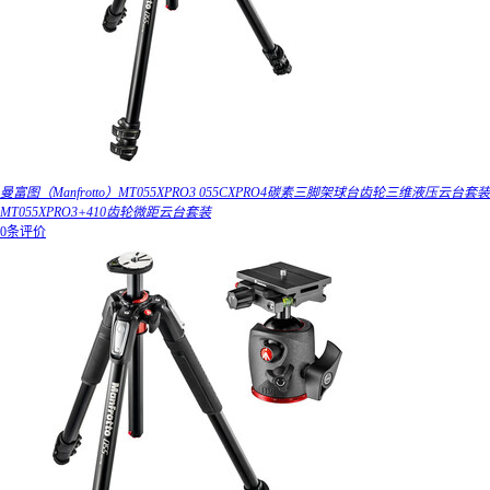
曼富图（Manfrotto）MT055XPRO3 055CXPRO4碳素三脚架球台齿轮三维液压云台套装
MT055XPRO3+410齿轮微距云台套装
0条评价