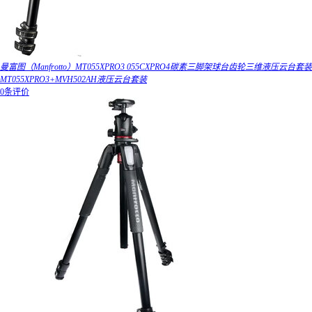
曼富图（Manfrotto）MT055XPRO3 055CXPRO4碳素三脚架球台齿轮三维液压云台套装
MT055XPRO3+MVH502AH液压云台套装
0条评价