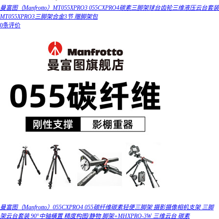
曼富图（Manfrotto）MT055XPRO3 055CXPRO4碳素三脚架球台齿轮三维液压云台套装
MT055XPRO3三脚架合金3节 赠脚架包
0条评价
曼富图（Manfrotto）055CXPRO4 055碳纤维碳素轻便三脚架 摄影摄像相机支架 三脚
架云台套装 90°中轴橫置 精度构图/静物 脚架+MHXPRO-3W 三维云台 碳素