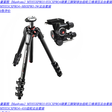
曼富图（Manfrotto）MT055XPRO3 055CXPRO4碳素三脚架球台齿轮三维液压云台套装
MT055CXPRO4+MHXPRO-3W云台套装
0条评价
曼富图（Manfrotto）MT055XPRO3 055CXPRO4碳素三脚架球台齿轮三维液压云台套装
MT055CXPRO4+410齿轮云台套装