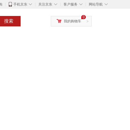
◇
◇
◇
◇
购
手机京东
关注京东
客户服务
网站导航
0
搜索
我的购物车
>