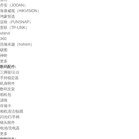
乔安（JOOAN）
海康威视（HIKVISION）
鸿蒙智选
逗映（FUNSNAP）
普联（TP-LINK）
ulanzi
360
浩瀚卓越（hohem）
硕图
神眸
更多
数码配件:
三脚架/云台
手持稳定器
机身附件
数码支架
相机包
滤镜
存储卡
相机清洁/贴膜
闪光灯/手柄
镜头附件
电池/充电器
更多