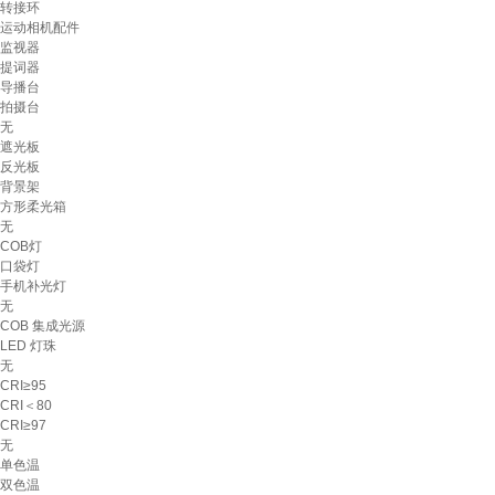
转接环
运动相机配件
监视器
提词器
导播台
拍摄台
无
遮光板
反光板
背景架
方形柔光箱
无
COB灯
口袋灯
手机补光灯
无
COB 集成光源
LED 灯珠
无
CRI≥95
CRI＜80
CRI≥97
无
单色温
双色温