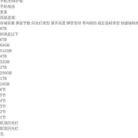
手机壳/保护套
手机电池
更多
高级选项:
存储容量
脚架节数
闪光灯类型
展开高度
脚管管径
带AI跟拍
稳定器材类型
拍摄辅助
8TB
8GB及以下
6TB
64GB
512GB
4TB
32GB
2TB
256GB
1TB
16GB
6节
5节
4节
3节
2节
1节
机顶闪光灯
影室闪光灯
无