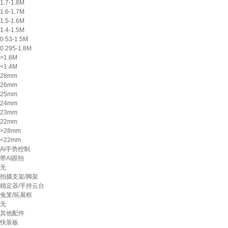
1.7-1.8M
1.6-1.7M
1.5-1.6M
1.4-1.5M
0.53-1.5M
0.295-1.8M
>1.8M
<1.4M
28mm
26mm
25mm
24mm
23mm
22mm
>28mm
<22mm
AI手势控制
带AI跟拍
无
拍摄支架/脚架
稳定器/手持云台
兔笼/拓展框
无
其他配件
快装板