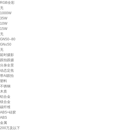
RGB全彩
无
1000W
35W
10W
15W
无
GN50–80
GN≤50
无
延时摄影
跟拍跟摄
分身全景
动态定焦
带AI跟拍
塑料
不锈钢
木质
铝合金
镁合金
碳纤维
ABS+硅胶
ABS
金属
200万及以下