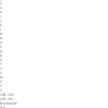
F
G
H
I
J
K
L
M
N
O
P
Q
R
S
T
U
V
W
X
Y
Z
大疆（DJI）
小米（MI）
影石Insta360
萤石