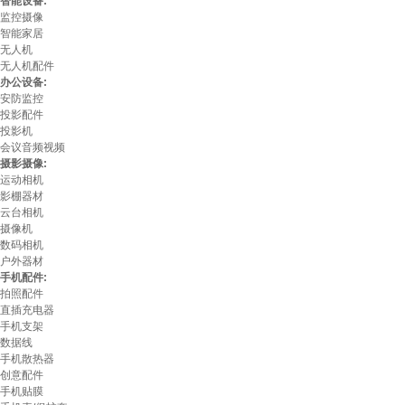
智能设备:
监控摄像
智能家居
无人机
无人机配件
办公设备:
安防监控
投影配件
投影机
会议音频视频
摄影摄像:
运动相机
影棚器材
云台相机
摄像机
数码相机
户外器材
手机配件:
拍照配件
直插充电器
手机支架
数据线
手机散热器
创意配件
手机贴膜