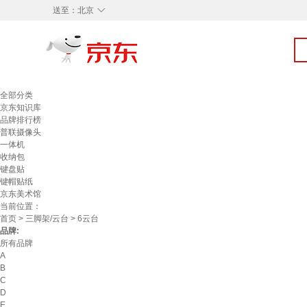
◇
送至：
北京
全部分类
京东知识库
品牌排行榜
普联摄像头
一体机
收纳包
键盘贴
键帽贴纸
京东美术馆
当前位置：
首页
>
三脚架/云台
> 6云台
品牌:
所有品牌
A
B
C
D
E