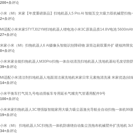
200+
条评论
小米（MI）米家【年度重磅新品】扫地机器人5 Pro AI 智能互交大吸力双机械臂扫
2+
条评论
MI适配小米米家STYTJ02YM扫地机器人锂电池小米3C原装品质14.8V电池 5600mA
27+
条评论
米家小米（MI）扫拖机器人6 AI摄像头智能识别障碍物 滚筒边刷双重外扩 硬核跨障
0+
条评论
小米米家全能扫拖机器人M30Pro扫拖一体自动清洗扫地机器人洗地机基站毛发切割防
39+
条评论
MI适配小米清洁剂扫地机器人地面清洁液洗地机米家日常元素拖清洗液 米家优选(祛味去污)
14+
条评论
小米平衡车打气筒九号电动滑板车专用延长气嘴充气管通用配件9号
100+
条评论
小米米家扫拖机器人3C增强版智能家用大吸力吸尘器激光导航全自动扫拖一体机99新9
19+
条评论
小米（MI） 扫地机器人5C扫拖洗一体机防缠绕自动集尘洗拖布机械臂外扩洗地机 3c
34+
条评论