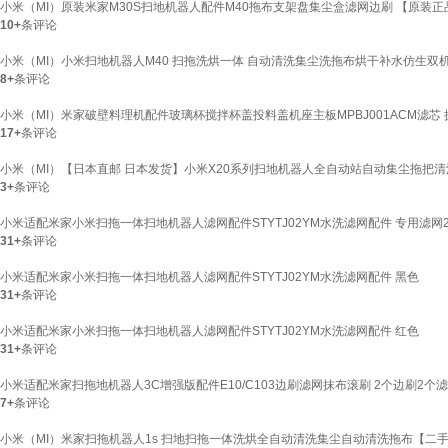
小米（MI）原装米家M30S扫地机器人配件M40拖布支架盘集尘盒滤网边刷 【原装正
10+
条评论
小米（MI）小米扫地机器人M40 扫拖洗烘一体 自动清洗集尘洗拖布烘干补水仿生双
8+
条评论
小米（MI）米家破壁料理机配件玻璃杯搅拌杯盖投料盖机座主板MPBJ001ACM滤芯 
17+
条评论
小米（MI）【日本直邮 日本发货】小米X20系列扫地机器人全自动站自动集尘拖把清洗 智
3+
条评论
小米适配米家小米扫拖一体扫地机器人滤网配件STYTJ02YM水洗滤网配件 专用滤网
31+
条评论
小米适配米家小米扫拖一体扫地机器人滤网配件STYTJ02YM水洗滤网配件 黑色
31+
条评论
小米适配米家小米扫拖一体扫地机器人滤网配件STYTJ02YM水洗滤网配件 红色
31+
条评论
小米适配米家扫拖地机器人3C增强版配件E10/C103边刷滤网抹布滚刷 2个边刷2个
7+
条评论
小米（MI）米家扫拖机器人1s 扫地扫拖一体洗烘全自动清洗集尘自动清洗拖布【二手】