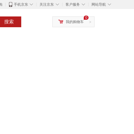
◇
◇
◇
◇
购
手机京东
关注京东
客户服务
网站导航
0
搜索
我的购物车
>