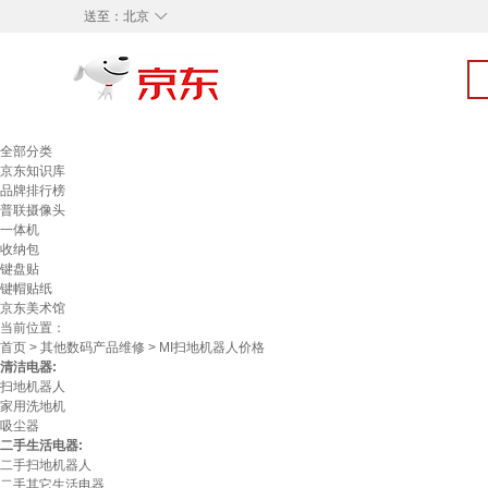
◇
送至：
北京
全部分类
京东知识库
品牌排行榜
普联摄像头
一体机
收纳包
键盘贴
键帽贴纸
京东美术馆
当前位置：
首页
>
其他数码产品维修
> MI扫地机器人价格
清洁电器:
扫地机器人
家用洗地机
吸尘器
二手生活电器:
二手扫地机器人
二手其它生活电器