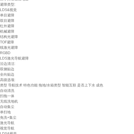
避障类型:
LDS&视觉
单目避障
双目避障
红外避障
机械避障
结构光避障
TOF避障
线激光避障
RGBD
LDS激光导航避障
沿边清洁:
双侧贴边
全向贴边
高级选项:
类型
导航技术
特色功能
拖地/水箱类型
智能互联
是否上下水
成色
自动清洗
扫拖一体
无线洗地机
自动集尘
单扫地
免洗+集尘
激光导航
视觉导航
LDS&视觉