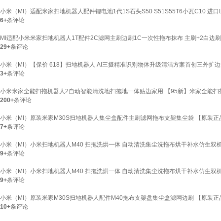
小米（MI）适配米家扫地机器人配件锂电池1代1S石头S50 S51S55T6小瓦C10 进口L
6+
条评论
MI适配小米米家扫地机器人1T配件2C滤网主刷边刷1C一次性拖布抹布 主刷+2白边刷
29+
条评论
小米（MI）【保价 618】扫地机器人 AI三摄精准识别物体升级清洁方案首创三外扩边角
3+
条评论
小米米家全能扫拖机器人2自动智能清洗地扫拖地一体贴边家用 【95新】米家全能扫
200+
条评论
小米（MI）原装米家M30S扫地机器人集尘盒配件主刷滤网拖布支架集尘袋 【原装正
7+
条评论
小米（MI）小米扫地机器人M40 扫拖洗烘一体 自动清洗集尘洗拖布烘干补水仿生双
9+
条评论
小米（MI）小米扫地机器人M40 扫拖洗烘一体 自动清洗集尘洗拖布烘干补水仿生双
9+
条评论
小米（MI）原装米家M30S扫地机器人配件M40拖布支架盘集尘盒滤网边刷 【原装正
10+
条评论