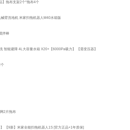
品】拖布支架2个*拖布4个
机械臂洗地机 米家扫拖机器人M40水箱版
搅拌棒
能避障 4L大容量水箱 X20+【6000Pa吸力】 【需变压器】
2个
滤网2片拖布
 【9新】米家全能扫拖机器人1S [官方正品+1年质保]