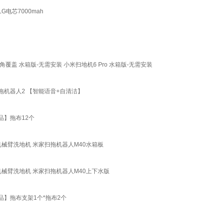
G电芯7000mah
覆盖 水箱版-无需安装 小米扫地机6 Pro 水箱版-无需安装
拖机器人2 【智能语音+自清洁】
品】拖布12个
机械臂洗地机 米家扫拖机器人M40水箱板
机械臂洗地机 米家扫拖机器人M40上下水版
品】拖布支架1个*拖布2个