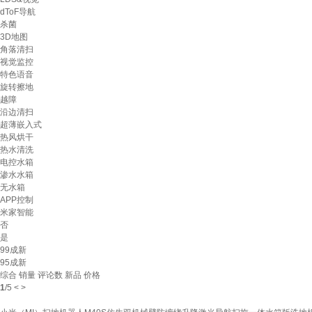
dToF导航
杀菌
3D地图
角落清扫
视觉监控
特色语音
旋转擦地
越障
沿边清扫
超薄嵌入式
热风烘干
热水清洗
电控水箱
渗水水箱
无水箱
APP控制
米家智能
否
是
99成新
95成新
综合
销量
评论数
新品
价格
1
/
5
<
>