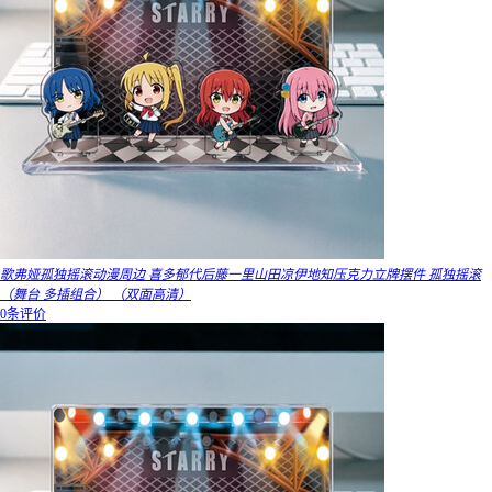
歌弗娅孤独摇滚动漫周边 喜多郁代后藤一里山田凉伊地知压克力立牌摆件 孤独摇滚
（舞台 多插组合） （双面高清）
0条评价