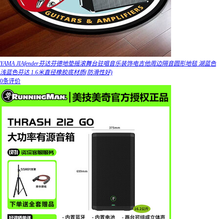
YAMA JIAfender芬达芬德地垫摇滚舞台驻唱音乐装饰电吉他周边隔音圆形地毯 湖蓝色
浅蓝色芬达 1.6米直径橡胶底材质(防滑性好)
0条评价