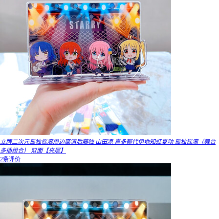
立牌二次元孤独摇滚周边高清后藤独 山田凉 喜多郁代伊地知虹夏动 孤独摇滚（舞台
多插组合） 双面【夹层】
2条评价