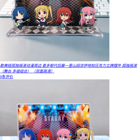
歌弗娅孤独摇滚动漫周边 喜多郁代后藤一里山田凉伊地知压克力立牌摆件 孤独摇滚
（舞台 多插组合） （双面高清）
0条评价