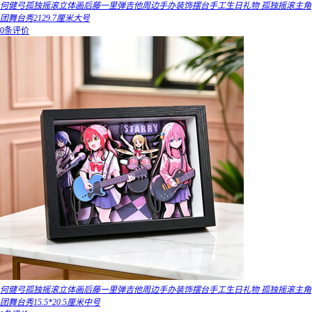
何健弓孤独摇滚立体画后藤一里弹吉他周边手办装饰摆台手工生日礼物 孤独摇滚主角
团舞台秀2129.7厘米大号
0条评价
何健弓孤独摇滚立体画后藤一里弹吉他周边手办装饰摆台手工生日礼物 孤独摇滚主角
团舞台秀15.5*20.5厘米中号