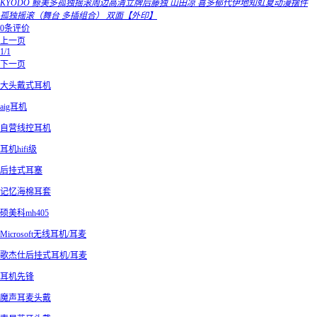
KYODO 鲸美多孤独摇滚周边高清立牌后藤独 山田凉 喜多郁代伊地知虹夏动漫摆件
孤独摇滚（舞台 多插组合） 双面【外印】
0条评价
上一页
1/1
下一页
大头戴式耳机
aig耳机
自营线控耳机
耳机hifi级
后挂式耳塞
记忆海棉耳套
硕美科mh405
Microsoft无线耳机/耳麦
歌杰仕后挂式耳机/耳麦
耳机先锋
魔声耳麦头戴