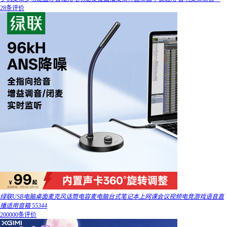
28条评价
绿联USB电脑桌面麦克风话筒电容麦电脑台式笔记本上网课会议视频电竞游戏语音直
播适用音箱 55344
200000条评价