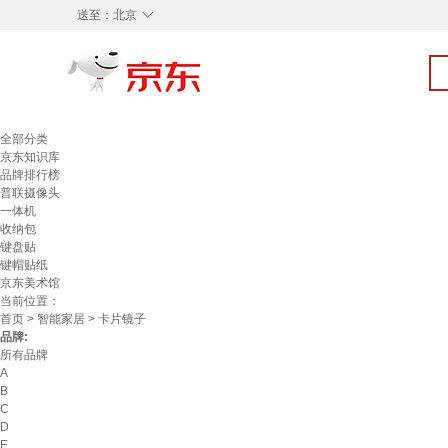
◇
送至：
北京
全部分类
京东知识库
品牌排行榜
普联摄像头
一体机
收纳包
键盘贴
键帽贴纸
京东美术馆
当前位置：
首页
>
智能家居
> 卡片镜子
品牌:
所有品牌
A
B
C
D
E