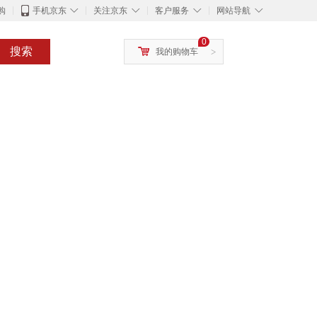
◇
◇
◇
◇
购
手机京东
关注京东
客户服务
网站导航
0
搜索
我的购物车
>