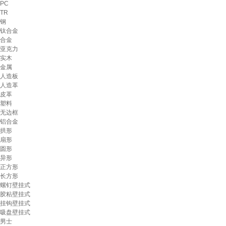
PC
TR
钢
钛合金
合金
亚克力
实木
金属
人造板
人造革
皮革
塑料
无边框
铝合金
拱形
扇形
圆形
异形
正方形
长方形
螺钉壁挂式
胶粘壁挂式
挂钩壁挂式
吸盘壁挂式
男士