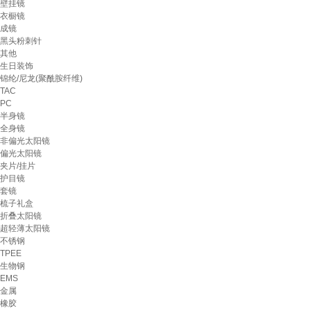
壁挂镜
衣橱镜
成镜
黑头粉刺针
其他
生日装饰
锦纶/尼龙(聚酰胺纤维)
TAC
PC
半身镜
全身镜
非偏光太阳镜
偏光太阳镜
夹片/挂片
护目镜
套镜
梳子礼盒
折叠太阳镜
超轻薄太阳镜
不锈钢
TPEE
生物钢
EMS
金属
橡胶