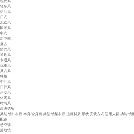
现代风
轻奢风
奶油风
日式
北欧风
国潮风
中式
新中式
复古
简约风
通勤风
卡通风
优雅风
复古风
韩版
中性风
日韩风
运动风
休闲风
时尚风
高级选项:
类别
镜片材质
半身/全身镜
类型
镜架材质
边框材质
形状
安装方式
适用人群
功能
镜
配镜
悬空镜
落地镜