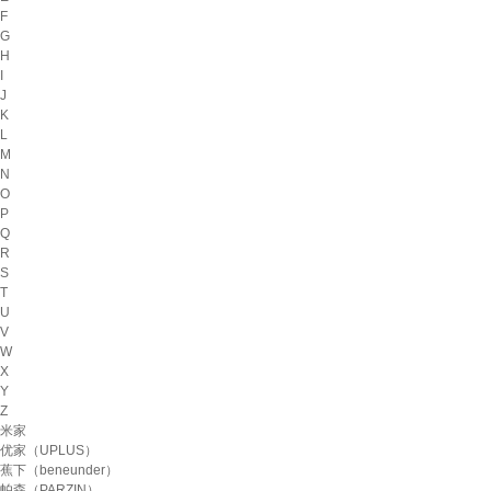
F
G
H
I
J
K
L
M
N
O
P
Q
R
S
T
U
V
W
X
Y
Z
米家
优家（UPLUS）
蕉下（beneunder）
帕森（PARZIN）