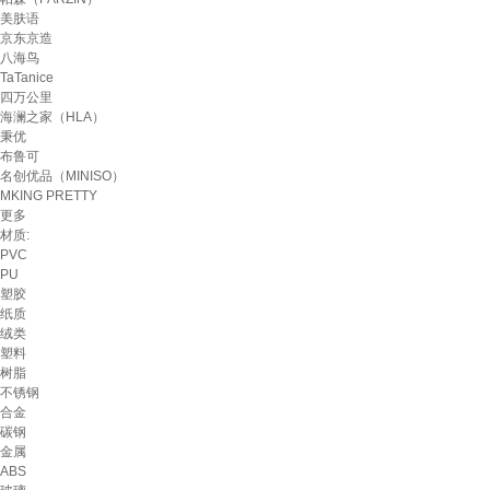
美肤语
京东京造
八海鸟
TaTanice
四万公里
海澜之家（HLA）
秉优
布鲁可
名创优品（MINISO）
MKING PRETTY
更多
材质:
PVC
PU
塑胶
纸质
绒类
塑料
树脂
不锈钢
合金
碳钢
金属
ABS