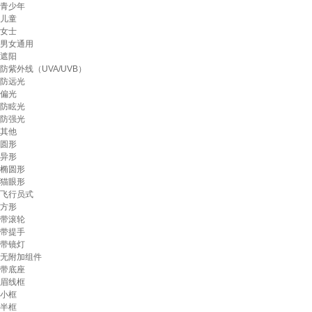
青少年
儿童
女士
男女通用
遮阳
防紫外线（UVA/UVB）
防远光
偏光
防眩光
防强光
其他
圆形
异形
椭圆形
猫眼形
飞行员式
方形
带滚轮
带提手
带镜灯
无附加组件
带底座
眉线框
小框
半框