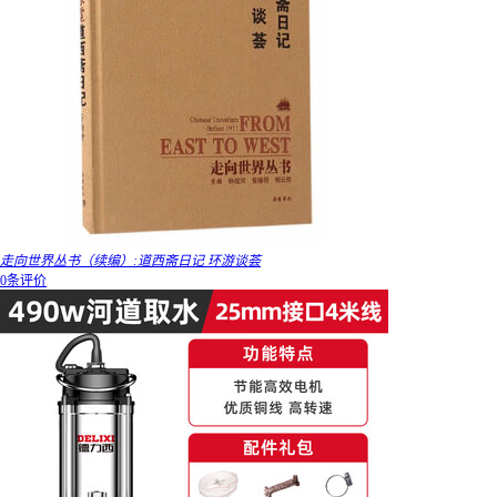
走向世界丛书（续编）:道西斋日记 环游谈荟
0条评价