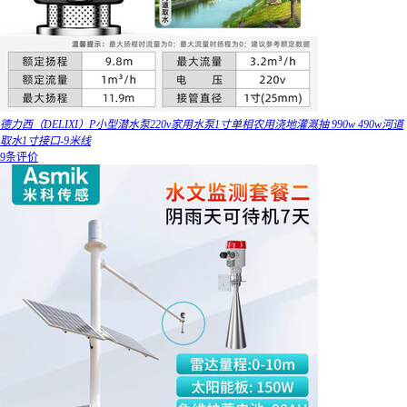
德力西（DELIXI）P小型潜水泵220v家用水泵1寸单相农用浇地灌溉抽 990w 490w河道
取水1寸接口-9米线
9条评价