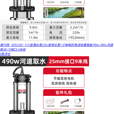
德力西（DELIXI）P小型潜水泵220v家用水泵1寸单相农用浇地灌溉抽 990w 490w河道
取水1寸接口-4米线
9条评价