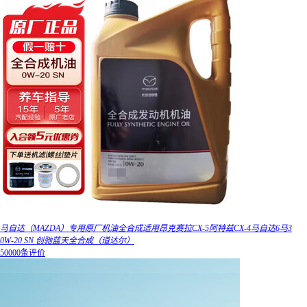
马自达（MAZDA）专用原厂机油全合成适用昂克赛拉CX-5阿特兹CX-4马自达6马3
0W-20 SN 创驰蓝天全合成（道达尔）
50000条评价