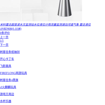
米科雷达超音波水文监测站水位液位计雨流量监测湖泊河道气象 雷达液位
计/RD908(0-10米)
0条评价
上一页
1/5
下一页
刺客信条纸袖剑
开心卡丁车
飞影面具
FIREFLONG网游玩具
刺客信条4黑旗
cf火麒麟玩具
游戏王周边
水杯乐器