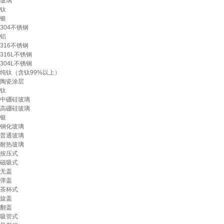
玻璃
钛
银
304不锈钢
铝
316不锈钢
316L不锈钢
304L不锈钢
纯钛（含钛99%以上）
陶瓷涂层
钛
中硼硅玻璃
高硼硅玻璃
银
钢化玻璃
普通玻璃
耐热玻璃
按压式
磁吸式
无盖
弹盖
茶杯式
旋盖
翻盖
吸管式