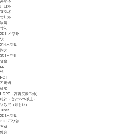
异形杯
广口杯
直身杯
大肚杯
玻璃
竹制
304L不锈钢
钛
316不锈钢
陶瓷
304不锈钢
合金
pp
铝
PCT
不锈钢
硅胶
HDPE（高密度聚乙烯）
纯钛（含钛99%以上）
钛涂层（融射钛）
Tritan
304不锈钢
316L不锈钢
车载
健身