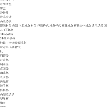
带防滑垫
带盖
带挂件
带温度计
高级选项:
茶隔材质
类别
内胆材质
材质
杯盖样式
杯身样式
杯身材质
杯身主体材质
适用场景
国
304不锈钢
316不锈钢
316L不锈钢
纯钛（含钛99%以上）
钛涂层（融射钛）
钛
闷茶壶
吨吨杯
焖茶壶
桌面壶
咖啡杯
吸管杯
保温杯
随手杯
摇摇杯
高硼硅玻璃
塑玻杯
陶瓷