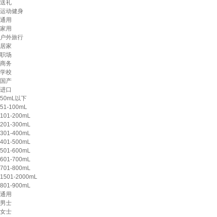
送礼
运动健身
通用
家用
户外旅行
居家
职场
商务
学校
国产
进口
50mL以下
51-100mL
101-200mL
201-300mL
301-400mL
401-500mL
501-600mL
601-700mL
701-800mL
1501-2000mL
801-900mL
通用
男士
女士