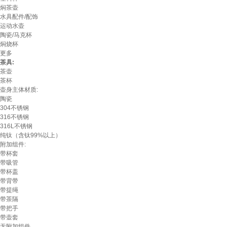
焖茶壶
水具配件/配饰
运动水壶
陶瓷/马克杯
焖烧杯
更多
茶具:
茶壶
茶杯
壶身主体材质:
陶瓷
304不锈钢
316不锈钢
316L不锈钢
纯钛（含钛99%以上）
附加组件:
带杯套
带吸管
带杯盖
带背带
带提绳
带茶隔
带把手
带壶套
无附加组件