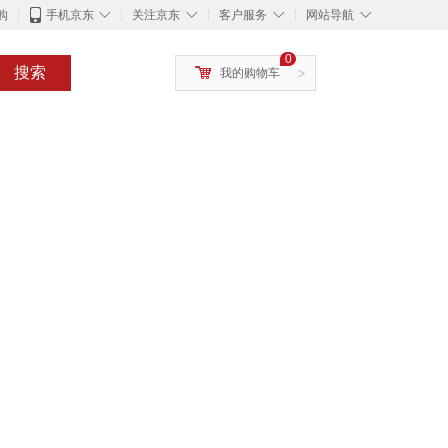
◇
◇
◇
◇
购
手机京东
关注京东
客户服务
网站导航
0
搜索
我的购物车
>