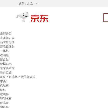
◇
送至：
北京
全部分类
京东知识库
品牌排行榜
普联摄像头
一体机
收纳包
键盘贴
键帽贴纸
京东美术馆
当前位置：
首页
>
保温杯
> 特美刻款式
水具:
保温杯
钛杯
玻璃杯
智能水杯
保温壶
塑料杯