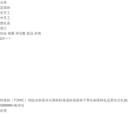
冷萃
花茶杯
非手工
半手工
德化县
浙江
综合
销量
评论数
新品
价格
1
/
5
<
>
特美刻（TOMIC）纯钛水杯茶水分离杯钛保温杯泡茶杯子养生焖茶杯礼品男生日礼物
100000+
条评论
自营