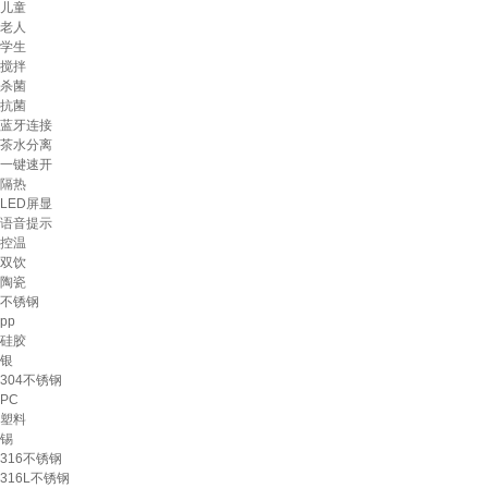
儿童
老人
学生
搅拌
杀菌
抗菌
蓝牙连接
茶水分离
一键速开
隔热
LED屏显
语音提示
控温
双饮
陶瓷
不锈钢
pp
硅胶
银
304不锈钢
PC
塑料
锡
316不锈钢
316L不锈钢