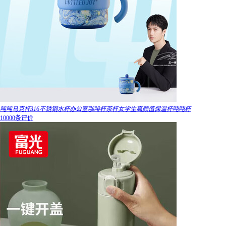
吨吨马克杯316不锈钢水杯办公室咖啡杯茶杯女学生高颜值保温杯吨吨杯
10000条评价