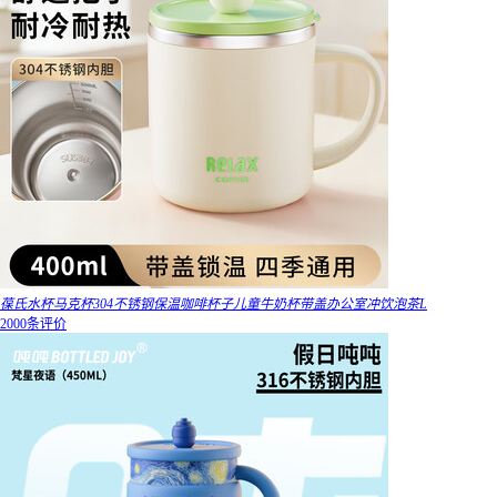
葆氏水杯马克杯304不锈钢保温咖啡杯子儿童牛奶杯带盖办公室冲饮泡茶L
2000条评价