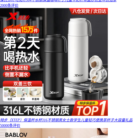
葆氏水杯马克杯304不锈钢保温咖啡杯子儿童牛奶杯带盖办公室冲饮泡茶
2000条评价
特步（XTEP）保温杯水杯316不锈钢男女士款学生儿童轻巧便携茶杯子大容量礼品
50000条评价