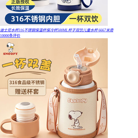
迪士尼水杯316不锈钢保温杯保冷杯500ML杯子双饮儿童水杯 6667米奇
10000条评价