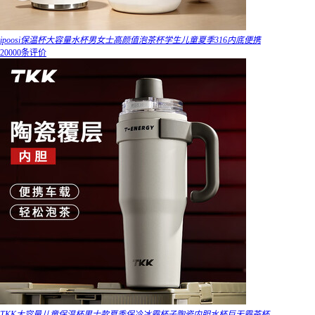
ipoosi保温杯大容量水杯男女士高颜值泡茶杯学生儿童夏季316内底便携
20000条评价
TKK大容量儿童保温杯男士款夏季保冷冰霸杯子陶瓷内胆水杯巨无霸茶杯