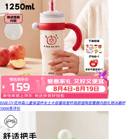
BABLOV花伴森儿童保温杯女士大容量吸管杯高颜值陶瓷覆膜内胆礼物冰霸杯
50000条评价