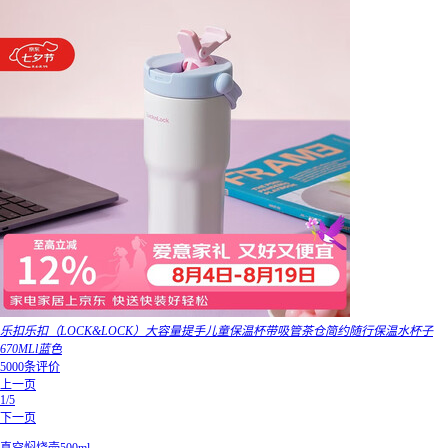
乐扣乐扣（LOCK&LOCK）大容量提手儿童保温杯带吸管茶仓简约随行保温水杯子
670MLl蓝色
5000条评价
上一页
1/5
下一页