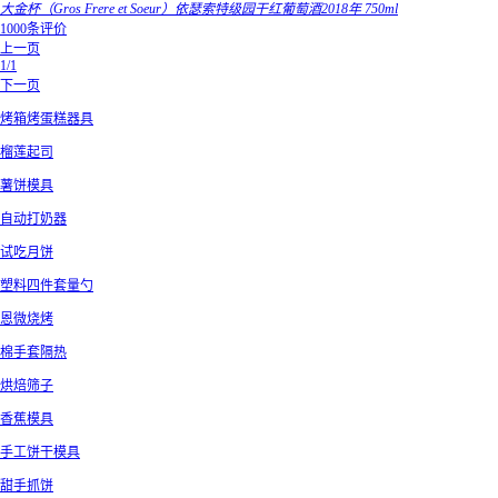
大金杯（Gros Frere et Soeur）依瑟索特级园干红葡萄酒2018年 750ml
1000条评价
上一页
1/1
下一页
烤箱烤蛋糕器具
榴莲起司
薯饼模具
自动打奶器
试吃月饼
塑料四件套量勺
恩微烧烤
棉手套隔热
烘焙筛子
香蕉模具
手工饼干模具
甜手抓饼