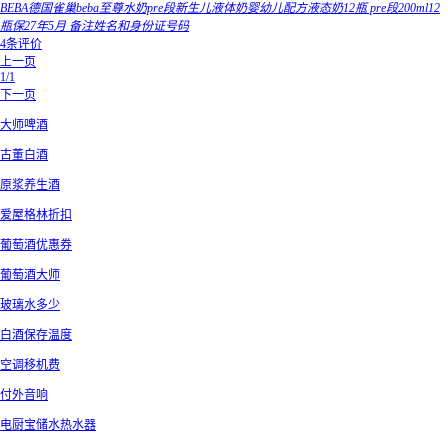
BEBA德国雀巢beba至尊水奶pre段新生儿液体奶婴幼儿配方液态奶12瓶 pre段200ml12
瓶保27年5月 备注姓名和身份证号码
4条评价
上一页
1/1
下一页
大师啤酒
古董白酒
原浆养生酒
爱屋格林折扣
葡萄酒优惠券
葡萄酒大师
玻璃水多少
白酒保存温度
空调移机费
付外音响
电厨宝储水热水器