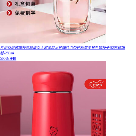
希诺双层玻璃杯高颜值女士鹅蛋款水杯隔热泡茶杯新款生日礼物杯子 9206玫瑰
粉-280ml
500条评价