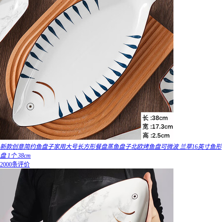
新款创意简约鱼盘子家用大号长方形餐盘蒸鱼盘子北欧烤鱼盘可微波 兰草16英寸鱼形
盘 1个 38cm
2000条评价