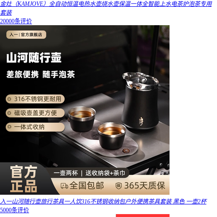
金灶（KAMJOVE）全自动恒温电热水壶烧水壶保温一体全智能上水电茶炉泡茶专用
套装
20000条评价
入一山河随行壶旅行茶具一人饮316不锈钢收纳包户外便携茶具套装 黑色 一壶2杯
5000条评价