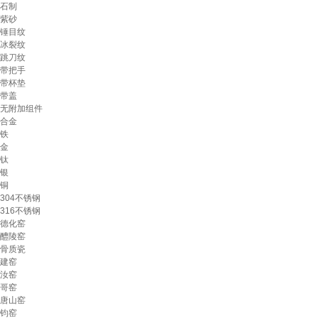
石制
紫砂
锤目纹
冰裂纹
跳刀纹
带把手
带杯垫
带盖
无附加组件
合金
铁
金
钛
银
铜
304不锈钢
316不锈钢
德化窑
醴陵窑
骨质瓷
建窑
汝窑
哥窑
唐山窑
钧窑