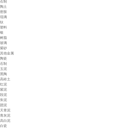
石制
陶土
密胺
琉璃
钛
塑料
银
树脂
玻璃
紫砂
其他金属
陶瓷
石制
玉泥
黑陶
高岭土
红泥
紫泥
段泥
朱泥
团泥
天青泥
青灰泥
高白泥
白瓷