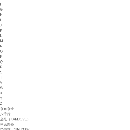
F
G
H
I
J
K
L
M
N
O
P
Q
R
S
T
V
W
X
Y
Z
京东京造
八千行
金灶（KAMJOVE）
苏氏陶瓷
忆壶茶（YIHUTEA）