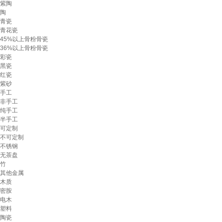
紫陶
陶
青瓷
青花瓷
45%以上骨粉骨瓷
36%以上骨粉骨瓷
彩瓷
黑瓷
红瓷
紫砂
手工
非手工
纯手工
半手工
可定制
不可定制
不锈钢
无茶盘
竹
其他金属
木质
密胺
电木
塑料
陶瓷