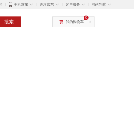
◇
◇
◇
◇
购
手机京东
关注京东
客户服务
网站导航
0
搜索
我的购物车
>