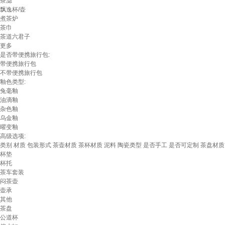
茶滤
飘逸杯/壶
煮茶炉
茶巾
茶道六君子
更多
是否带便携旅行包:
带便携旅行包
不带便携旅行包
釉色类型:
兔毫釉
‌油滴釉
杂色釉
乌金釉
‌曜变釉
高级选项:
类别
材质
包装形式
茶壶材质
茶杯材质
泥料
陶瓷类型
是否手工
是否可定制
茶盘材质
杯垫
杯托
茶车套装
闷茶壶
壶承
其他
茶盘
公道杯