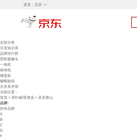
◇
送至：
北京
全部分类
京东知识库
品牌排行榜
普联摄像头
一体机
收纳包
键盘贴
键帽贴纸
京东美术馆
当前位置：
首页
>
茶叶罐/茶饼盒
> 茶具唐山
品牌:
所有品牌
A
B
C
D
E