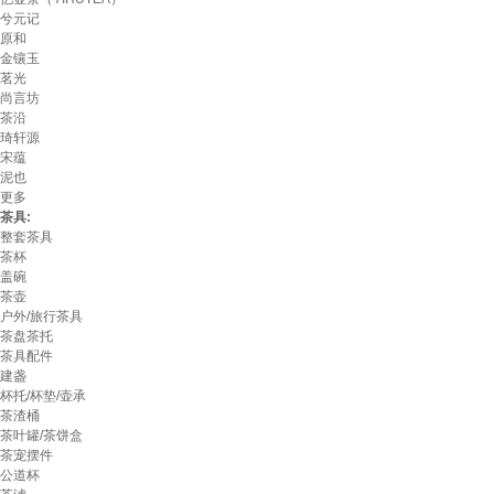
兮元记
原和
金镶玉
茗光
尚言坊
茶沿
琦轩源
宋蕴
泥也
更多
茶具:
整套茶具
茶杯
盖碗
茶壶
户外/旅行茶具
茶盘茶托
茶具配件
建盏
杯托/杯垫/壶承
茶渣桶
茶叶罐/茶饼盒
茶宠摆件
公道杯