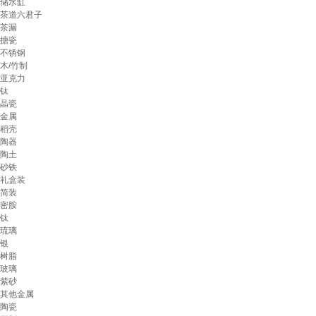
储水缸
茶道六君子
茶漏
搪瓷
不锈钢
木/竹制
亚克力
钛
晶瓷
金属
稻壳
陶器
陶土
砂铁
礼盒装
简装
密胺
钛
琉璃
银
树脂
玻璃
紫砂
其他金属
陶瓷