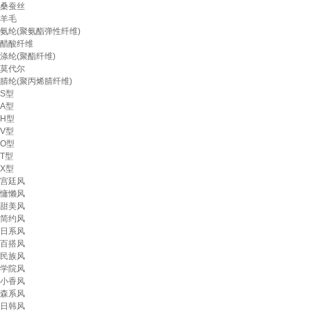
桑蚕丝
羊毛
氨纶(聚氨酯弹性纤维)
醋酸纤维
涤纶(聚酯纤维)
莫代尔
腈纶(聚丙烯腈纤维)
S型
A型
H型
V型
O型
T型
X型
宫廷风
慵懒风
甜美风
简约风
日系风
百搭风
民族风
学院风
小香风
森系风
日韩风