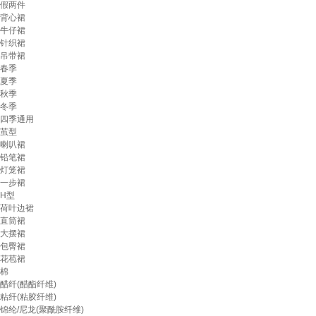
假两件
背心裙
牛仔裙
针织裙
吊带裙
春季
夏季
秋季
冬季
四季通用
茧型
喇叭裙
铅笔裙
灯笼裙
一步裙
H型
荷叶边裙
直筒裙
大摆裙
包臀裙
花苞裙
棉
醋纤(醋酯纤维)
粘纤(粘胶纤维)
锦纶/尼龙(聚酰胺纤维)