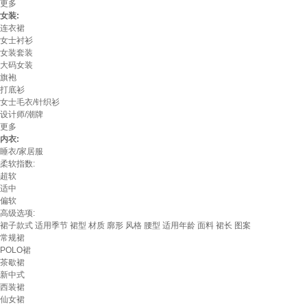
更多
女装:
连衣裙
女士衬衫
女装套装
大码女装
旗袍
打底衫
女士毛衣/针织衫
设计师/潮牌
更多
内衣:
睡衣/家居服
柔软指数:
超软
适中
偏软
高级选项:
裙子款式
适用季节
裙型
材质
廓形
风格
腰型
适用年龄
面料
裙长
图案
常规裙
POLO裙
茶歇裙
新中式
西装裙
仙女裙