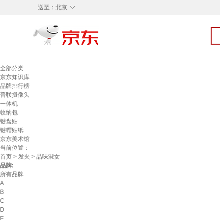
◇
送至：
北京
全部分类
京东知识库
品牌排行榜
普联摄像头
一体机
收纳包
键盘贴
键帽贴纸
京东美术馆
当前位置：
首页
>
发夹
> 品味淑女
品牌:
所有品牌
A
B
C
D
E