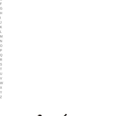
F
G
H
I
J
K
L
M
N
O
P
Q
R
S
T
U
V
W
X
Y
Z