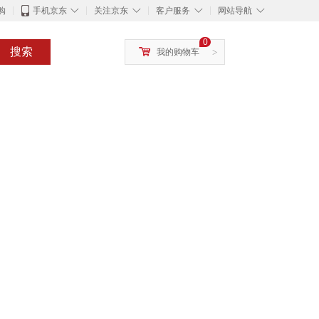
◇
◇
◇
◇
购
手机京东
关注京东
客户服务
网站导航
0
搜索
我的购物车
>