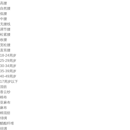
高腰
自然腰
低腰
中腰
无腰线
调节腰
松紧腰
收腰
宽松腰
直筒腰
18-24周岁
25-29周岁
30-34周岁
35-39周岁
40-49周岁
17周岁以下
混纺
香云纱
棉布
亚麻布
麻布
棉混纺
绵绸
醋酯纤维
丝绸