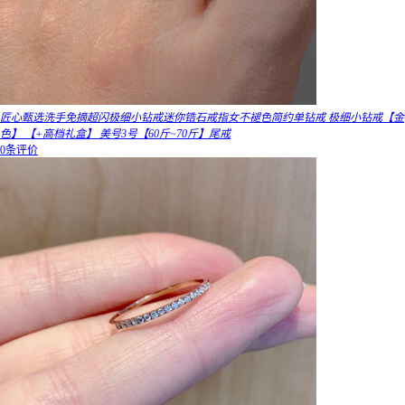
匠心甄选洗手免摘超闪极细小钻戒迷你锆石戒指女不褪色简约单钻戒 极细小钻戒【金
色】 【+高档礼盒】 美号3号【60斤~70斤】尾戒
0条评价