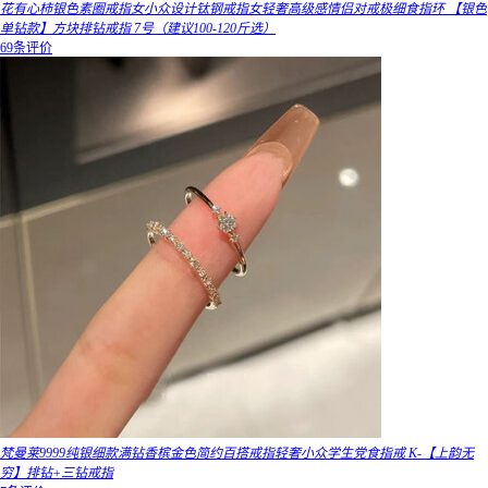
花有心柿银色素圈戒指女小众设计钛钢戒指女轻奢高级感情侣对戒极细食指环 【银色
单钻款】方块排钻戒指 7号（建议100-120斤选）
69条评价
梵曼莱9999纯银细款满钻香槟金色简约百搭戒指轻奢小众学生党食指戒 K-【上韵无
穷】排钻+三钻戒指