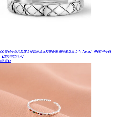
CO菱格小香风玫瑰金排钻戒指女轻奢叠戴 细版无钻白金色【4mm】 美码5号小码
【国码10欧码50】
0条评价