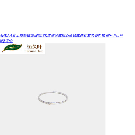
AHKAH女士戒指镶嵌细圈18K玫瑰金戒指心形钻戒送女友老婆礼物 图片色 5号
0条评价