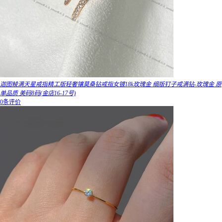
迦图鲮满天星戒指精工版轻奢镶莫桑钻戒指女镀18k玫瑰金 细版钉子戒满钻-玫瑰金 原
单品质 美码8码(金店16-17号)
0条评价