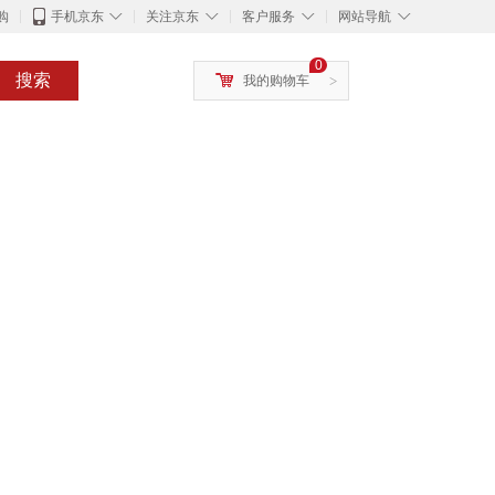
◇
◇
◇
◇
购
手机京东
关注京东
客户服务
网站导航
0
搜索
我的购物车
>