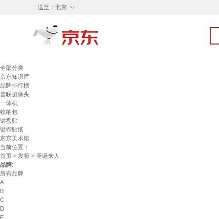
◇
送至：
北京
全部分类
京东知识库
品牌排行榜
普联摄像头
一体机
收纳包
键盘贴
键帽贴纸
京东美术馆
当前位置：
首页
>
发箍
> 圣诞来人
品牌:
所有品牌
A
B
C
D
E