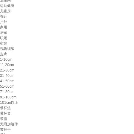
卫生间
运动健身
儿童房
乔迁
户外
家用
居家
职场
宿舍
视听训练
走廊
1-10cm
11-20cm
21-30cm
31-40cm
41-50cm
51-60cm
71-80cm
91-100cm
101cm以上
带杯垫
带杯套
带盖
无附加组件
带把手