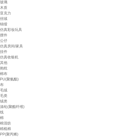
玻璃
木质
亚克力
丝绒
锦缎
仿真彩妆玩具
摆件
公仔
仿真房间/家具
挂件
仿真收银机
其他
抱枕
棉布
PU(聚氨酯)
布
毛绒
毛类
绒类
涤纶(聚酯纤维)
线
棉
棉混纺
精梳棉
PP(聚丙烯)