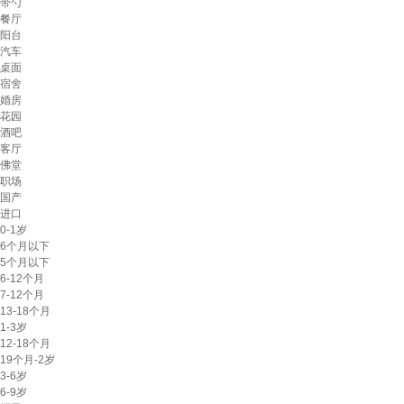
带勺
餐厅
阳台
汽车
桌面
宿舍
婚房
花园
酒吧
客厅
佛堂
职场
国产
进口
0-1岁
6个月以下
5个月以下
6-12个月
7-12个月
13-18个月
1-3岁
12-18个月
19个月-2岁
3-6岁
6-9岁