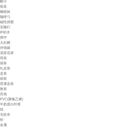
帽子
雨具
睡眠袜
咖啡勺
磁性拼图
安睡灯
IP积木
摆件
太妃糖
存钱罐
混搭花束
简装
袋装
礼盒装
盒装
箱装
普通盒装
散装
其他
PVC(聚氯乙烯)
牛奶蛋白纤维
纸
无纺布
纱
金属