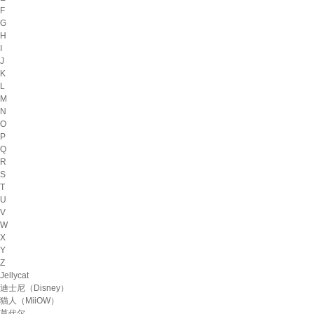
F
G
H
I
J
K
L
M
N
O
P
Q
R
S
T
U
V
W
X
Y
Z
Jellycat
迪士尼（Disney）
猫人（MiiOW）
莫代尔