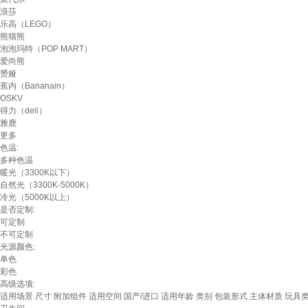
浪莎
乐高（LEGO）
熊猫熊
泡泡玛特（POP MART）
爱尚熊
赟娅
蕉内（Bananain）
OSKV
得力（deli）
雅鹿
更多
色温:
多种色温
暖光（3300K以下）
自然光（3300K-5000K）
冷光（5000K以上）
是否定制:
可定制
不可定制
光源颜色:
单色
彩色
高级选项:
适用场景
尺寸
附加组件
适用空间
国产/进口
适用年龄
类别
包装形式
主体材质
玩具