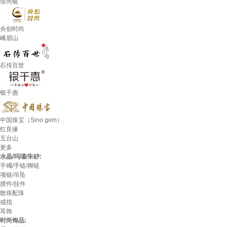
珍尚银
央创时尚
峨眉山
石传百世
银千惠
中国珠宝（Sino gem）
红良缘
五台山
更多
水晶/玛瑙/朱砂:
手镯/手链/脚链
项链/吊坠
摆件/挂件
散珠配珠
戒指
耳饰
时尚饰品: