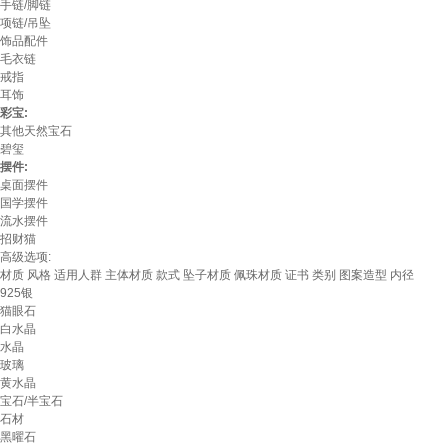
手链/脚链
项链/吊坠
饰品配件
毛衣链
戒指
耳饰
彩宝:
其他天然宝石
碧玺
摆件:
桌面摆件
国学摆件
流水摆件
招财猫
高级选项:
材质
风格
适用人群
主体材质
款式
坠子材质
佩珠材质
证书
类别
图案造型
内径
925银
猫眼石
白水晶
水晶
玻璃
黄水晶
宝石/半宝石
石材
黑曜石