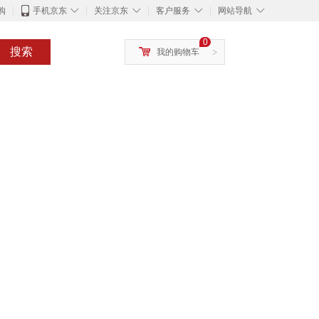
◇
◇
◇
◇
购
手机京东
关注京东
客户服务
网站导航
0
搜索
我的购物车
>