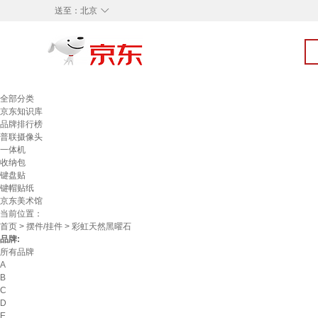
◇
送至：
北京
全部分类
京东知识库
品牌排行榜
普联摄像头
一体机
收纳包
键盘贴
键帽贴纸
京东美术馆
当前位置：
首页
>
摆件/挂件
> 彩虹天然黑曜石
品牌:
所有品牌
A
B
C
D
E