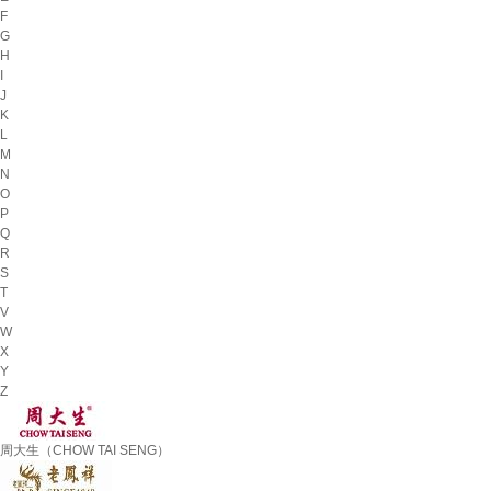
F
G
H
I
J
K
L
M
N
O
P
Q
R
S
T
V
W
X
Y
Z
周大生（CHOW TAI SENG）