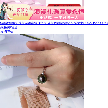
DR情侣莫桑石戒指求婚结婚订婚钻石戒指女定制刻字pt950铂金女戒 星织女戒/50分钻/
白色品牌礼盒
200条评价