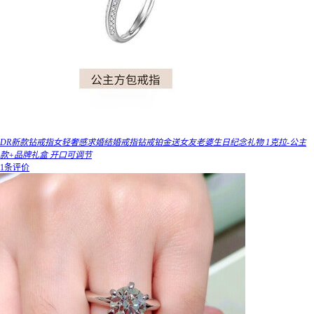
DR新款钻戒指女轻奢感求婚结婚戒指钻戒铂金送女友老婆生日纪念礼物 1克拉-公主
款+品牌礼盒 开口可调节
1条评价