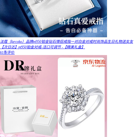
法蔻（farcoko）品牌pt950铂金钻石情侣戒指一对白金对戒时尚饰品生日礼物送女友
【次日达】pt950铂金对戒-活口可调节 -【精美礼盒】
61条评价