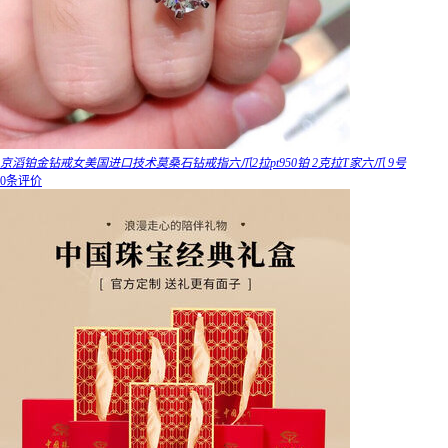
京滔铂金钻戒女美国进口技术莫桑石钻戒指六爪2拉pt950铂 2克拉T家六爪 9号
0条评价