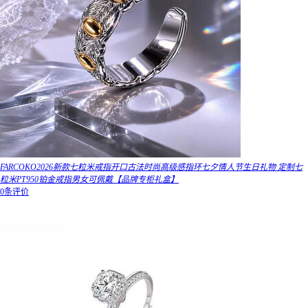
FARCOKO2026新款七粒米戒指开口古法时尚高级感指环七夕情人节生日礼物 定制七
粒米PT950铂金戒指男女可佩戴【品牌专柜礼盒】
0条评价