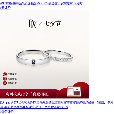
ABC戒指潮牌剋罗伈轻奢指环CH925银鹿晗十字架男女 17港号
0条评价
DR【七夕节】DRFOREVER10%先生情侣结婚对戒天然黑钻男戒订婚戒 【黑钻】单男
戒 可选手寸联系客服确认 赠送白色品牌礼盒+证书
100条评价