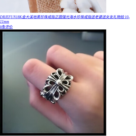
DRJEFUN18K金大溪地黑珍珠戒指正圆强光海水珍珠戒指送老婆送女友礼物拍 10-
11mm
0条评价