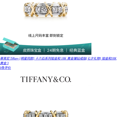
蒂芙尼 Tiffany [明星同款] 十六石系列铂金和 18K 黄金镶钻戒指[七夕礼物] 铂金和18K
黄金 3
0条评价