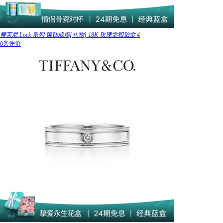
蒂芙尼 Lock 系列 镶钻戒指[礼物] 18K 玫瑰金和铂金 4
0条评价