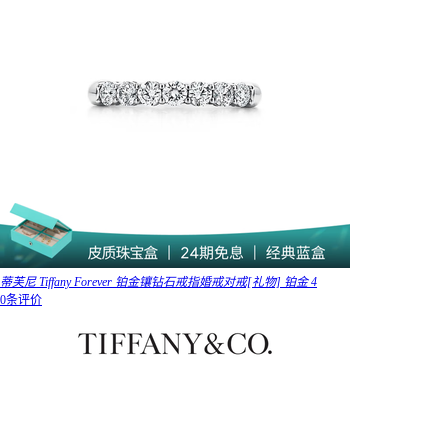
蒂芙尼 Tiffany Forever 铂金镶钻石戒指婚戒对戒[礼物] 铂金 4
0条评价