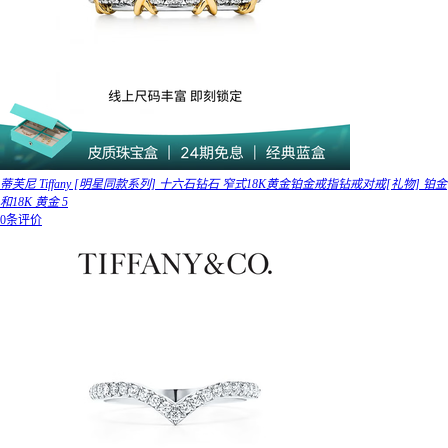
蒂芙尼 Tiffany [明星同款系列] 十六石钻石 窄式18K黄金铂金戒指钻戒对戒[礼物] 铂金
和18K 黄金 5
0条评价