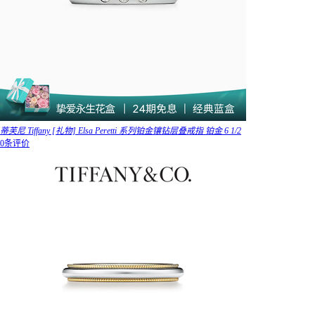
蒂芙尼 Tiffany [礼物] Elsa Peretti 系列铂金镶钻层叠戒指 铂金 6 1/2
0条评价