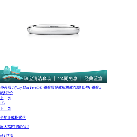
蒂芙尼 Tiffany Elsa Peretti® 铂金层叠戒指婚戒对戒[礼物] 铂金 5
0条评价
上一页
1/3
下一页
卡地亚戒指螺丝
周大福PT156994 J
v线戒指