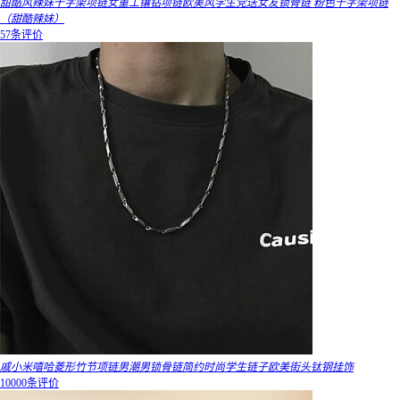
甜酷风辣妹十字架项链女重工镶钻项链欧美风学生党送女友锁骨链 粉色十字架项链
（甜酷辣妹）
57条评价
戚小米嘻哈菱形竹节项链男潮男锁骨链简约时尚学生链子欧美街头钛钢挂饰
10000条评价