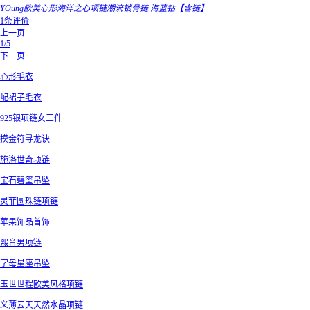
YOung欧美心形海洋之心项链潮流锁骨链 海蓝钻【含链】
1条评价
上一页
1/5
下一页
心形毛衣
配裙子毛衣
925银项链女三件
摸金符寻龙诀
施洛世奇项链
宝石碧玺吊坠
灵菲圆珠链项链
苹果饰品首饰
熙音男项链
字母星座吊坠
玉世世程欧美风格项链
义薄云天天然水晶项链