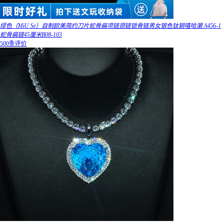
缪色（MiU Se）自制欧美简约刀片蛇骨扁项链颈链锁骨链男女银色钛钢嘻哈潮 A456-1
蛇骨扁链45厘米B08-103
500条评价