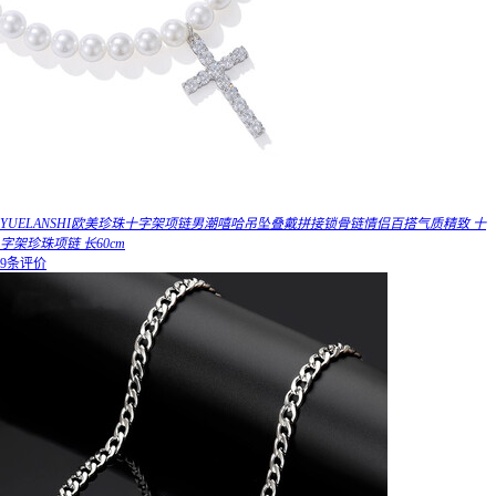
YUELANSHI欧美珍珠十字架项链男潮嘻哈吊坠叠戴拼接锁骨链情侣百搭气质精致 十
字架珍珠项链 长60cm
9条评价