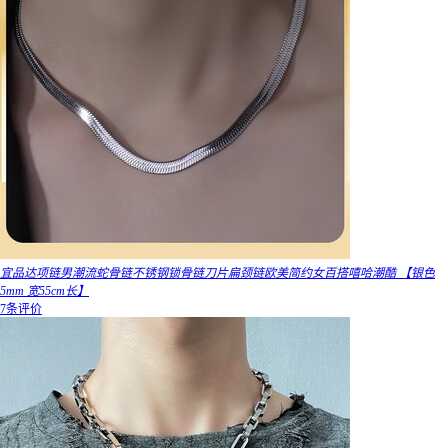
宜品达项链男潮流蛇骨链不锈钢锁骨链刀片扁颈链欧美简约女百搭嘻哈潮酷 【银色
5mm 宽55cm长】
7条评价