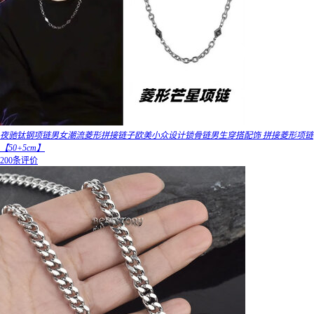
夜驰钛钢项链男女潮流菱形拼接链子欧美小众设计锁骨链男生穿搭配饰 拼接菱形项链
【50+5cm】
200条评价