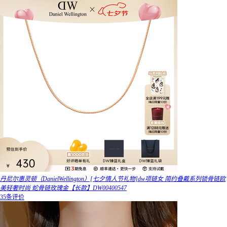
丹尼尔惠灵顿（DanielWellington）[七夕情人节礼物]dw项链女 简约叠戴系列锁骨链欧
美轻奢时尚 蛇骨链玫瑰金【长款】DW00400547
35条评价