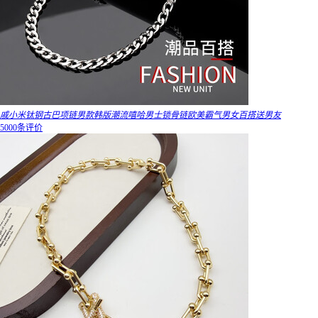
戚小米钛钢古巴项链男款韩版潮流嘻哈男士锁骨链欧美霸气男女百搭送男友
5000条评价