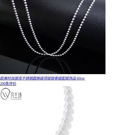
欧美时尚朋克不锈钢圆珠链项链锁骨链配链饰品 60cm
200条评价