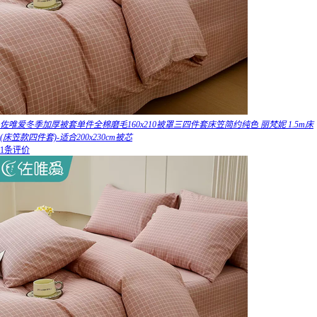
佐唯爱冬季加厚被套单件全棉磨毛160x210被罩三四件套床笠简约纯色 丽梵妮 1.5m床
(床笠款四件套)-适合200x230cm被芯
1条评价