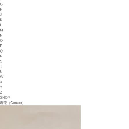
G
H
J
K
L
M
N
O
P
Q
R
S
T
U
W
X
Y
Z
SNQP
奢蔻（Cercoo）