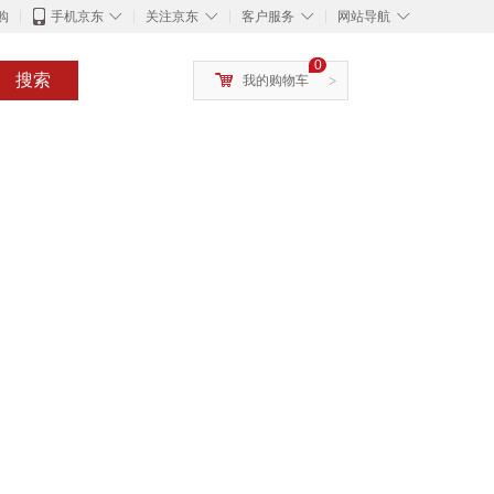
◇
◇
◇
◇
购
手机京东
关注京东
客户服务
网站导航
0
搜索
我的购物车
>