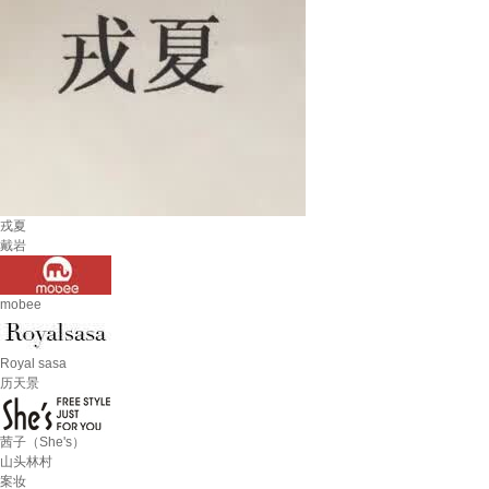
戎夏
戴岩
mobee
Royal sasa
历天景
茜子（She's）
山头林村
案妆