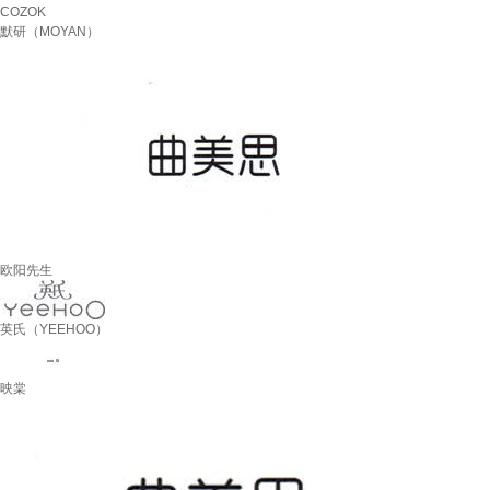
COZOK
默研（MOYAN）
欧阳先生
英氏（YEEHOO）
映棠