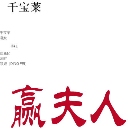
千宝莱
君默
语森忆
溥畔
顶妃（DING FEI）