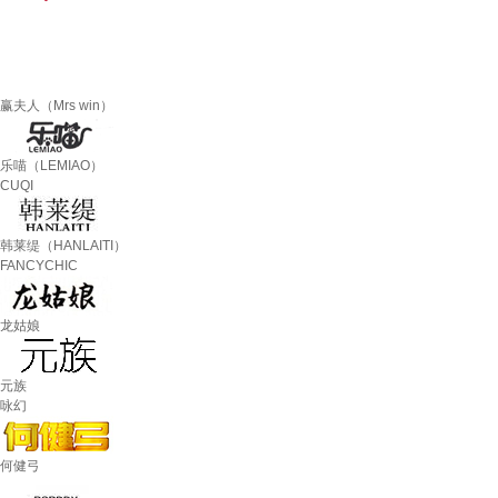
赢夫人（Mrs win）
乐喵（LEMIAO）
CUQI
韩莱缇（HANLAITI）
FANCYCHIC
龙姑娘
元族
咏幻
何健弓