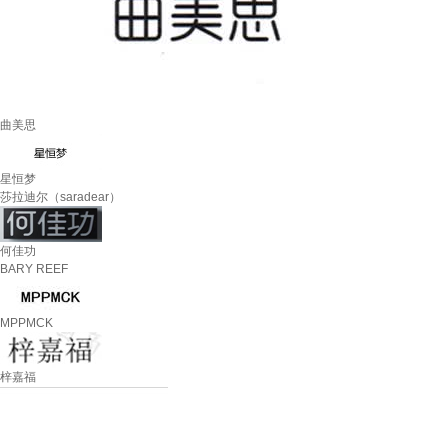
曲美思
星恒梦
莎拉迪尔（saradear）
何佳功
BARY REEF
MPPMCK
梓嘉福