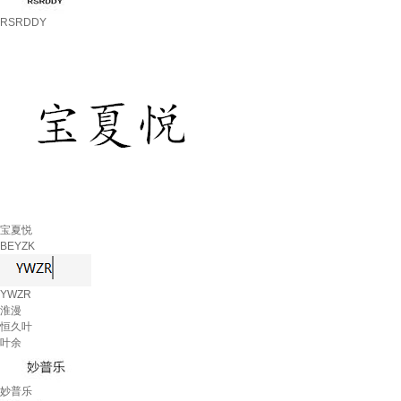
RSRDDY
宝夏悦
BEYZK
YWZR
淮漫
恒久叶
叶余
妙普乐