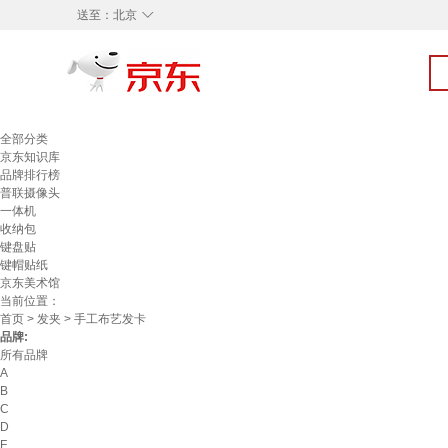
◇
送至：
北京
全部分类
京东知识库
品牌排行榜
普联摄像头
一体机
收纳包
键盘贴
键帽贴纸
京东美术馆
当前位置：
首页
>
发夹
> 手工布艺发卡
品牌:
所有品牌
A
B
C
D
F