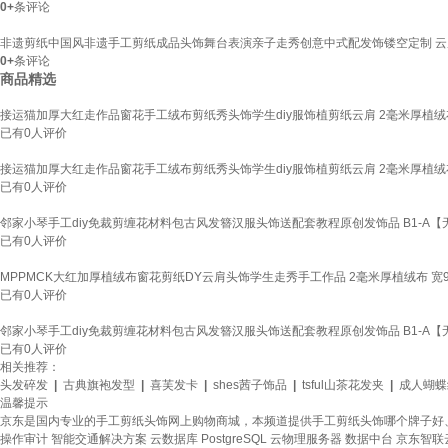
0+
条评论
非遗剪纸中国风非遗手工剪纸成品头饰舞台表演亲子走秀创意中式配发饰镂空定制 云肩
0+
条评论
商品精选
接运猫加厚大红走作品窗花手工绒布剪纸秀头饰学生diy服饰植剪纸云肩 2毫米厚植绒布 
已有
0
人评价
接运猫加厚大红走作品窗花手工绒布剪纸秀头饰学生diy服饰植剪纸云肩 2毫米厚植绒布 
已有
0
人评价
邻家小琴手工diy免裁剪缠花材料包古风发簪汉服头饰送配套教程原创发饰品 B1-A
已有
0
人评价
MPPMCK大红加厚植绒布窗花剪纸DY云肩头饰学生走秀手工作品 2毫米厚植绒布 宽95
已有
0
人评价
邻家小琴手工diy免裁剪缠花材料包古风发簪汉服头饰送配套教程原创发饰品 B1-A
已有
0
人评价
相关推荐：
头发碎发
|
古典旗袍发型
|
喜芙发卡
|
shes茜子饰品
|
tsful山茶花发夹
|
成人蝴蝶
温馨提示
京东是国内专业的手工剪纸头饰网上购物商城，本频道提供手工剪纸头饰哪个牌子好
操作审计
智能交通解决方案
云数据库 PostgreSQL
云物理服务器
数据中台
京东智联