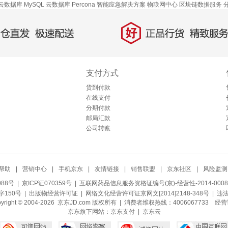
云数据库 MySQL
云数据库 Percona
智能应急解决方案
物联网中心
区块链数据服务
好
直发，极速配送
正品行货，精致服务
支付方式
货到付款
在线支付
分期付款
邮局汇款
公司转账
帮助
|
营销中心
|
手机京东
|
友情链接
|
销售联盟
|
京东社区
|
风险监测
088号
| 京ICP证070359号 |
互联网药品信息服务资格证编号(京)-经营性-2014-0008
150号 |
出版物经营许可证
|
网络文化经营许可证京网文[2014]2148-348号
| 违
pyright © 2004-2026 京东JD.com 版权所有 | 消费者维权热线：4006067733
经营
京东旗下网站：
京东支付
|
京东云