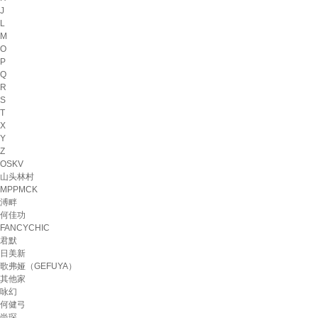
J
L
M
O
P
Q
R
S
T
X
Y
Z
OSKV
山头林村
MPPMCK
溥畔
何佳功
FANCYCHIC
君默
日美新
歌弗娅（GEFUYA）
其他家
咏幻
何健弓
尚琛