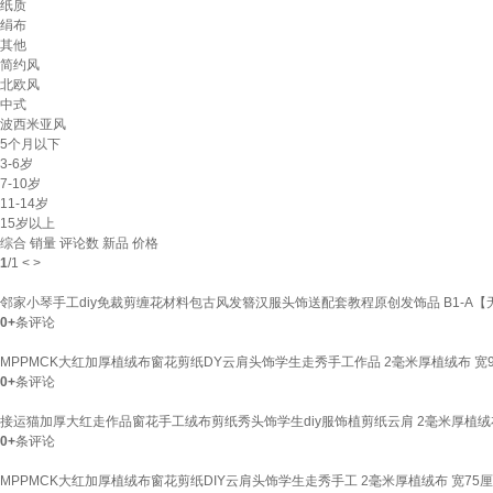
纸质
绢布
其他
简约风
北欧风
中式
波西米亚风
5个月以下
3-6岁
7-10岁
11-14岁
15岁以上
综合
销量
评论数
新品
价格
1
/
1
<
>
邻家小琴手工diy免裁剪缠花材料包古风发簪汉服头饰送配套教程原创发饰品 B1-A
0+
条评论
MPPMCK大红加厚植绒布窗花剪纸DY云肩头饰学生走秀手工作品 2毫米厚植绒布 宽95
0+
条评论
接运猫加厚大红走作品窗花手工绒布剪纸秀头饰学生diy服饰植剪纸云肩 2毫米厚植绒布 
0+
条评论
MPPMCK大红加厚植绒布窗花剪纸DIY云肩头饰学生走秀手工 2毫米厚植绒布 宽75厘米