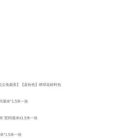
【无尘免裁剪】【蓝粉色】绣球花材料包
厘米*1.5米一块
宽95厘米x1.5米一块
*1.5米一块