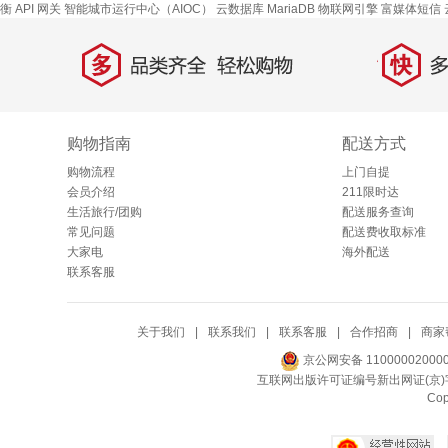
衡
API 网关
智能城市运行中心（AIOC）
云数据库 MariaDB
物联网引擎
富媒体短信
多
快
品类齐全，轻松购物
多仓
购物指南
配送方式
购物流程
上门自提
会员介绍
211限时达
生活旅行/团购
配送服务查询
常见问题
配送费收取标准
大家电
海外配送
联系客服
关于我们
|
联系我们
|
联系客服
|
合作招商
|
商家
京公网安备 11000002000
互联网出版许可证编号新出网证(京)字
Co