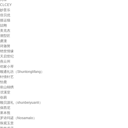
CLCEY
妙普乐
倍贝优
接运猫
喆翙
美克杰
潮型匠
虞漫
诗迦努
绝世情缘
天启世纪
燕云州
邻家小琴
顺通礼坊（Shuntonglifang）
针情针艺
怡鹿
依山锦绣
洑溪堂
创易
顺贝源礼（shunbeiyuanli）
保西尼
果本熊
罗诗玛诺（Nosamalo）
珠观玉赏