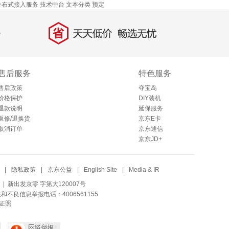
分布式接入服务
技术中台
文本分类
预定
省
天天低价，畅选无忧
售后服务
特色服务
售后政策
夺宝岛
价格保护
DIY装机
退款说明
延保服务
返修/退换货
京东E卡
取消订单
京东通信
京东JD+
|
隐私政策
|
京东公益
|
English Site
|
Media & IR
| 新出发京零 字第大120007号
法和不良信息举报电话：4006561155
证照