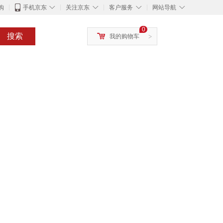
◇
◇
◇
◇
购
手机京东
关注京东
客户服务
网站导航
0
搜索
我的购物车
>