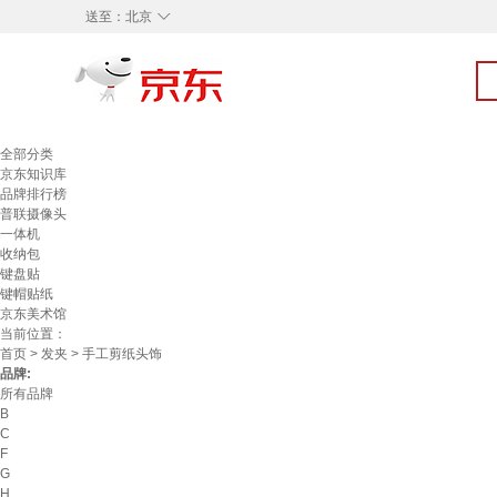
◇
送至：
北京
全部分类
京东知识库
品牌排行榜
普联摄像头
一体机
收纳包
键盘贴
键帽贴纸
京东美术馆
当前位置：
首页
>
发夹
> 手工剪纸头饰
品牌:
所有品牌
B
C
F
G
H