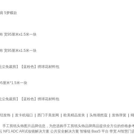
 5梦蝶款
宽95厘米x1.5米一块
宽95厘米x1.5米一块
【无尘免裁剪】【蓝粉色】绣球花材料包
厘米*1.5米一块
【无尘免裁剪】【蓝粉色】绣球花材料包
结发饰
|
发卡机端口
|
西门子美发网
|
欧美精品发夹
|
头饰潮然蔻
|
发饰弹簧
|
、手工剪纸头饰图片品牌信息，为您选购手工剪纸头饰品牌商品提供全方位的价格参
云
NF1 ADC
AR试妆镜解决方案
公共安全解决方案
智臻链 BaaS 平台
带宽
AI智慧门