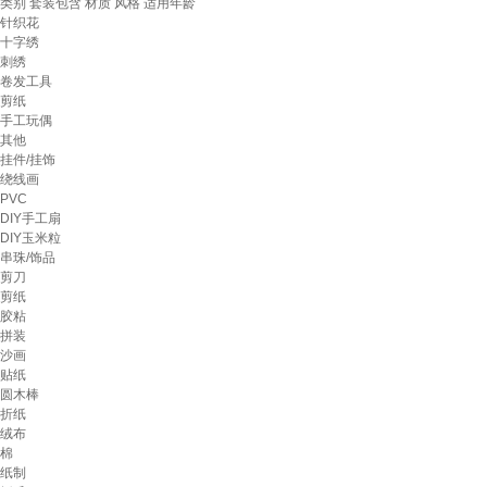
类别
套装包含
材质
风格
适用年龄
针织花
十字绣
刺绣
卷发工具
剪纸
手工玩偶
其他
挂件/挂饰
绕线画
PVC
DIY手工扇
DIY玉米粒
串珠/饰品
剪刀
剪纸
胶粘
拼装
沙画
贴纸
圆木棒
折纸
绒布
棉
纸制