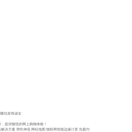
蝴蝶结发饰淑女
考，提供愉悦的网上购物体验！
店解决方案
弹性伸缩
网站地图
物联网智能边缘计算
负载均