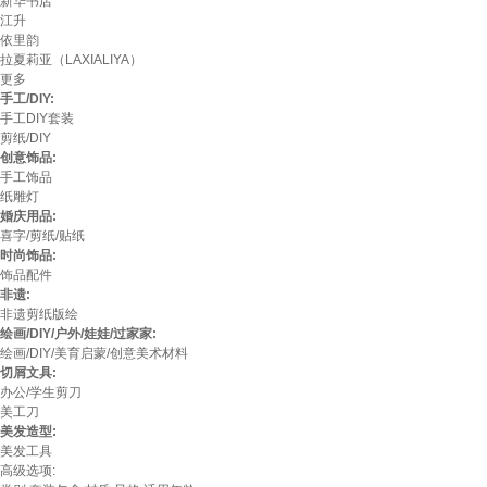
新华书店
江升
依里韵
拉夏莉亚（LAXIALIYA）
更多
手工/DIY:
手工DIY套装
剪纸/DIY
创意饰品:
手工饰品
纸雕灯
婚庆用品:
喜字/剪纸/贴纸
时尚饰品:
饰品配件
非遗:
非遗剪纸版绘
绘画/DIY/户外/娃娃/过家家:
绘画/DIY/美育启蒙/创意美术材料
切屑文具:
办公/学生剪刀
美工刀
美发造型:
美发工具
高级选项: