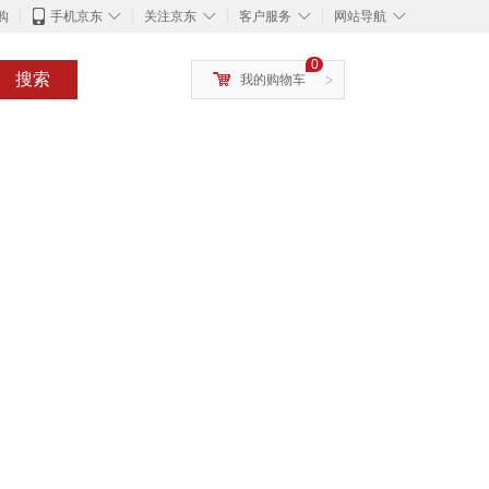
◇
◇
◇
◇
购
手机京东
关注京东
客户服务
网站导航
0
搜索
我的购物车
>