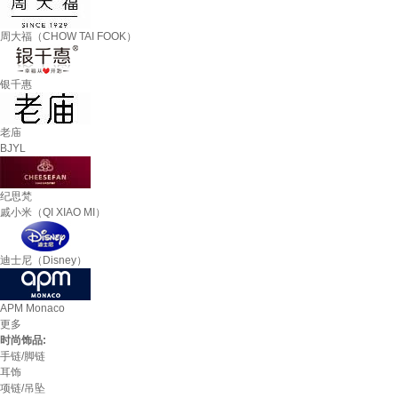
周大福（CHOW TAI FOOK）
银千惠
老庙
BJYL
纪思梵
戚小米（QI XIAO MI）
迪士尼（Disney）
APM Monaco
更多
时尚饰品:
手链/脚链
耳饰
项链/吊坠