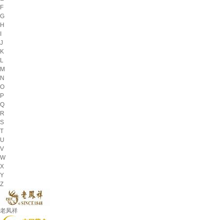
F
G
H
I
J
K
L
M
N
O
P
Q
R
S
T
U
V
W
X
Y
Z
老凤祥