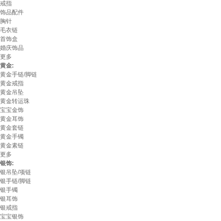
戒指
饰品配件
胸针
毛衣链
首饰盒
婚庆饰品
更多
黄金:
黄金手链/脚链
黄金戒指
黄金吊坠
黄金转运珠
宝宝金饰
黄金耳饰
黄金套链
黄金手镯
黄金素链
更多
银饰:
银吊坠/项链
银手链/脚链
银手镯
银耳饰
银戒指
宝宝银饰