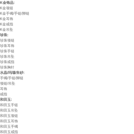
K金饰品:
K金项链
K金手镯/手链/脚链
K金耳饰
K金戒指
K金吊坠
珍珠:
珍珠项链
珍珠耳饰
珍珠手链
珍珠吊坠
珍珠戒指
珍珠胸针
水晶/玛瑙/朱砂:
手镯/手链/脚链
项链/吊坠
耳饰
戒指
和田玉:
和田玉手链
和田玉吊坠
和田玉项链
和田玉耳饰
和田玉手镯
和田玉戒指