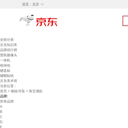
◇
送至：
北京
全部分类
京东知识库
品牌排行榜
普联摄像头
一体机
收纳包
键盘贴
键帽贴纸
京东美术馆
当前位置：
首页
>
项链/吊坠
> 珠宝潮款
品牌:
所有品牌
A
B
C
D
E