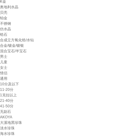
K金
奥地利水晶
贝壳
铂金
不锈钢
仿水晶
锆石
合成立方氧化锆/水钻
合金/镀金/镀银
混合宝石/半宝石
男士
儿童
女士
情侣
通用
10分及以下
11-20分
1克拉以上
21-40分
41-50分
无副石
AKOYA
大溪地黑珍珠
淡水珍珠
海水珍珠