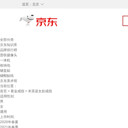
◇
送至：
北京
全部分类
京东知识库
品牌排行榜
普联摄像头
一体机
收纳包
键盘贴
键帽贴纸
京东美术馆
当前位置：
首页
>
黄金戒指
> 米芙诺女款戒指
适用性别:
男
女
通用
上市时间:
2020年春夏
2021年春季