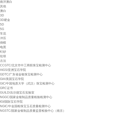
南洋澳白
其他
澳白
3D
3D硬金
5D
5G
车花
冲压
倒模
电黑
钉砂
珐琅
古法
CCGTC/北京市中工商联珠宝检测中心
AIGS/亚洲宝石学院
GDTC/广东省金银珠宝检测中心
GIA/美国宝石学院
GIC/中国地质大学（武汉）珠宝检测中心
GRC证书
GUILD/吉尔德宝石实验室
NGGC/国家金银制品质量检验检测中心
IGI/国际宝石学院
NGIC/中金国检珠宝玉石质量检测中心
NGSTC/国家金银制品质量监督检验中心（南京）