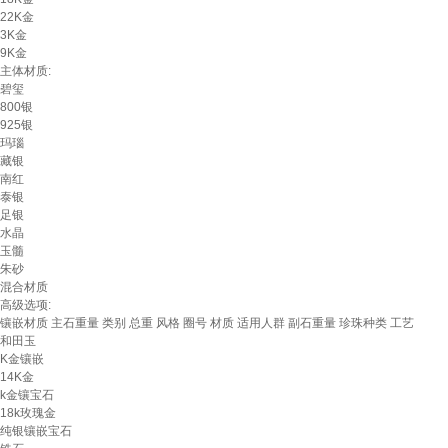
22K金
3K金
9K金
主体材质:
碧玺
800银
925银
玛瑙
藏银
南红
泰银
足银
水晶
玉髓
朱砂
混合材质
高级选项:
镶嵌材质
主石重量
类别
总重
风格
圈号
材质
适用人群
副石重量
珍珠种类
工艺
和田玉
K金镶嵌
14K金
k金镶宝石
18k玫瑰金
纯银镶嵌宝石