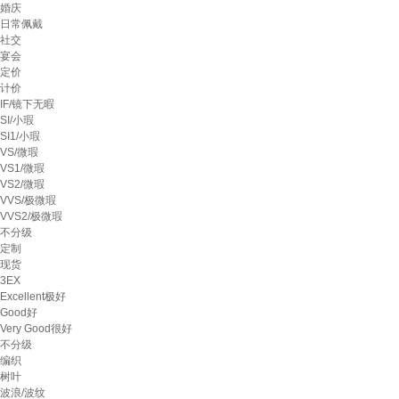
婚庆
日常佩戴
社交
宴会
定价
计价
IF/镜下无暇
SI/小瑕
SI1/小瑕
VS/微瑕
VS1/微瑕
VS2/微瑕
VVS/极微瑕
VVS2/极微瑕
不分级
定制
现货
3EX
Excellent极好
Good好
Very Good很好
不分级
编织
树叶
波浪/波纹