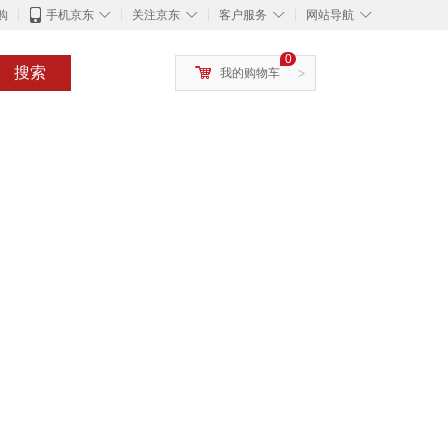
◇
◇
◇
◇
购
手机京东
关注京东
客户服务
网站导航
0
搜索
我的购物车
>