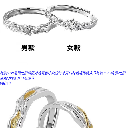
绮姿S999足银太阳情侣对戒轻奢小众设计感开口纯银戒指情人节礼物 S925纯银-太阳
戒指(女款) 开口可调节
0条评价