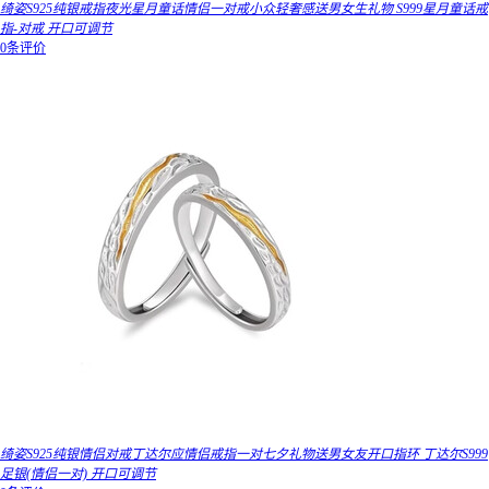
绮姿S925纯银戒指夜光星月童话情侣一对戒小众轻奢感送男女生礼物 S999星月童话戒
指-对戒 开口可调节
0条评价
绮姿S925纯银情侣对戒丁达尔应情侣戒指一对七夕礼物送男女友开口指环 丁达尔S999
足银(情侣一对) 开口可调节