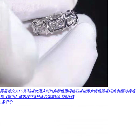
雾易德交叉XO形钻戒女潮人时尚高颜值爆闪锆石戒指男女情侣婚戒妍美 韩版时尚戒
指【银色】请选尺寸 8号适合体重100-120斤选
1条评价