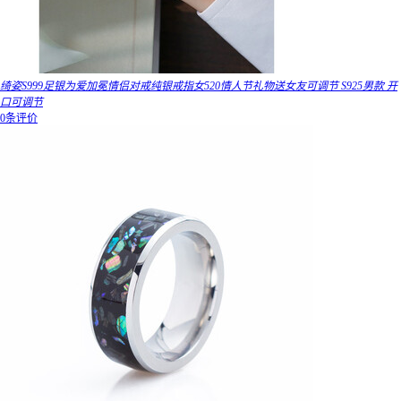
绮姿S999足银为爱加冕情侣对戒纯银戒指女520情人节礼物送女友可调节 S925男款 开
口可调节
0条评价