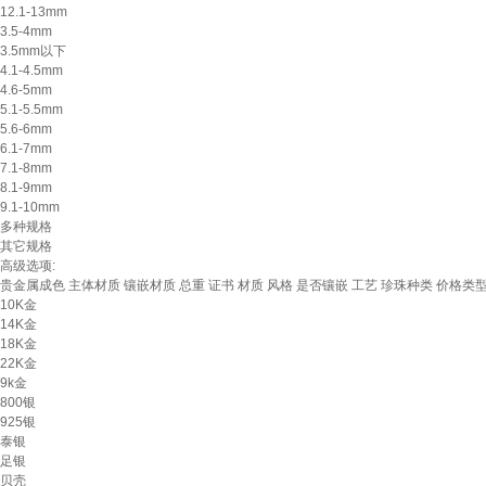
12.1-13mm
3.5-4mm
3.5mm以下
4.1-4.5mm
4.6-5mm
5.1-5.5mm
5.6-6mm
6.1-7mm
7.1-8mm
8.1-9mm
9.1-10mm
多种规格
其它规格
高级选项:
贵金属成色
主体材质
镶嵌材质
总重
证书
材质
风格
是否镶嵌
工艺
珍珠种类
价格类
10K金
14K金
18K金
22K金
9k金
800银
925银
泰银
足银
贝壳