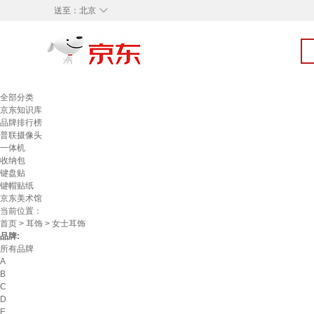
◇
送至：
北京
全部分类
京东知识库
品牌排行榜
普联摄像头
一体机
收纳包
键盘贴
键帽贴纸
京东美术馆
当前位置：
首页
>
耳饰
> 女士耳饰
品牌:
所有品牌
A
B
C
D
E