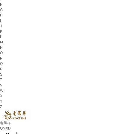
F
G
H
I
J
K
L
M
N
O
P
Q
R
S
T
V
W
X
Y
Z
老凤祥
QMXD