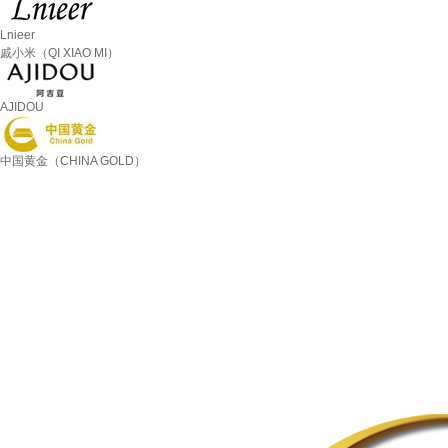
Lnieer
戚小米（QI XIAO MI）
AJIDOU
中国黄金（CHINA GOLD）