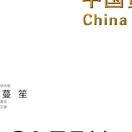
珍尚银
蔓笙
芯奢