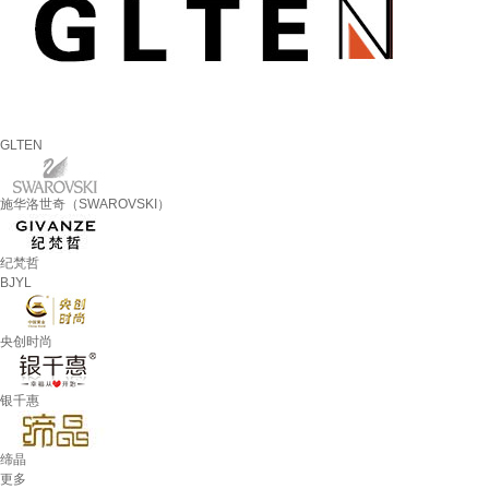
GLTEN
施华洛世奇（SWAROVSKI）
纪梵哲
BJYL
央创时尚
银千惠
缔晶
更多