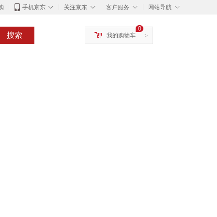
◇
◇
◇
◇
购
手机京东
关注京东
客户服务
网站导航
0
搜索
我的购物车
>