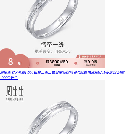
周生生七夕礼物Pt950铂金三生三世白金戒指情侣对戒结婚戒指62316R定价 24圈
1000条评价