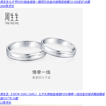
周生生七夕节Pt950铂金戒指一路同行白金对戒情侣结婚32116R定价 08圈
2000条评价
周生生（CHOW SANG SANG）七夕礼物铂金戒指Pt950情牵一线白金对戒求婚结婚戒
指33577R 10圈
23条评价