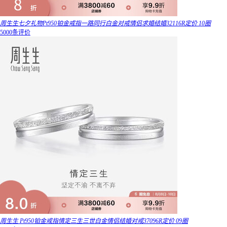
周生生七夕礼物Pt950铂金戒指一路同行白金对戒情侣求婚结婚32116R定价 10圈
5000条评价
周生生 Pt950铂金戒指情定三生三世白金情侣结婚对戒37096R定价 09圈