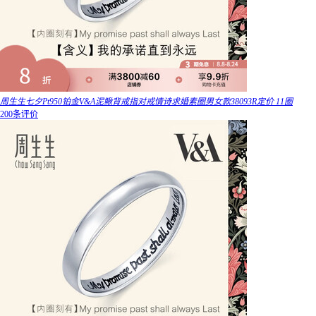
周生生七夕Pt950铂金V&A泥鳅背戒指对戒情诗求婚素圈男女款38093R定价 11圈
200条评价