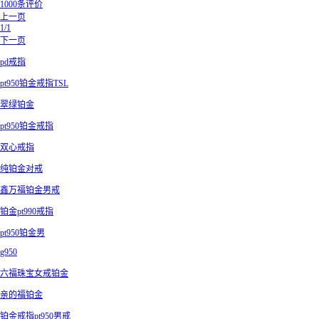
1000条评价
上一页
1/1
下一页
pd戒指
pt950铂金戒指TSL
翠绿铂金
pt950铂金戒指
双心戒指
纯铂金对戒
鑫万福铂金男戒
铂金pt990戒指
pt950铂金男
g950
六福珠宝女戒铂金
亲的福铂金
铂金戒指pt950男戒