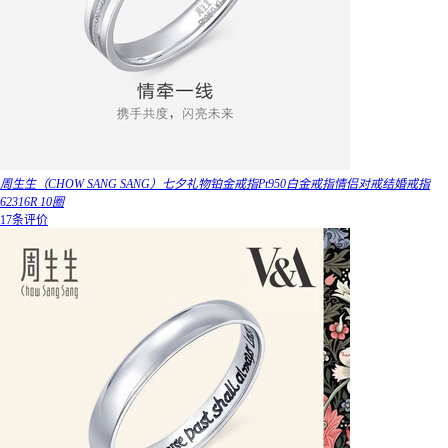
周生生（CHOW SANG SANG）七夕礼物铂金戒指Pt950白金戒指情侣对戒结婚戒指
62316R 10圈
17条评价