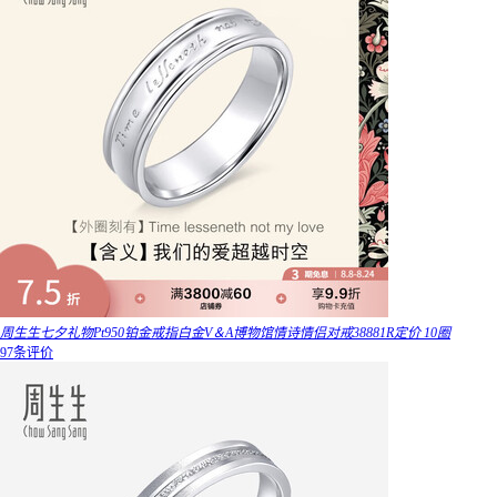
周生生七夕礼物Pt950铂金戒指白金V＆A博物馆情诗情侣对戒38881R定价 10圈
97条评价