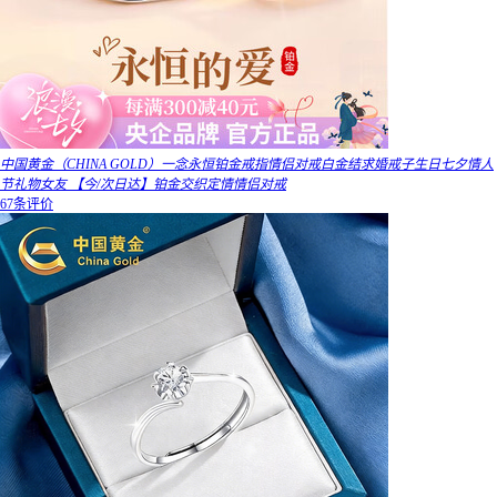
中国黄金（CHINA GOLD）一念永恒铂金戒指情侣对戒白金结求婚戒子生日七夕情人
节礼物女友 【今/次日达】铂金交织定情情侣对戒
67条评价