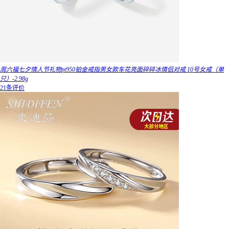
周六福七夕情人节礼物pt950铂金戒指男女款车花亮面碎碎冰情侣对戒 10号女戒（单
只）-2.98g
21条评价