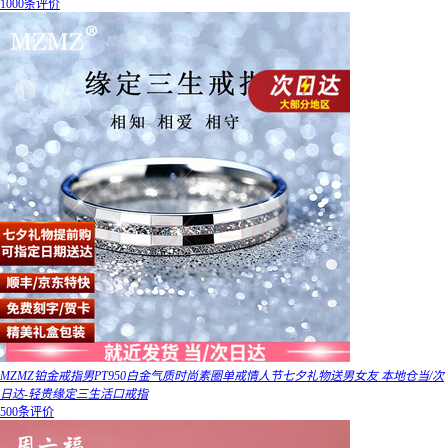
1000条评价
MZMZ铂金戒指男PT950白金气质时尚素圈单戒情人节七夕礼物送男女友 本地仓当/次
日达-轻贵缘定三生活口戒指
500条评价