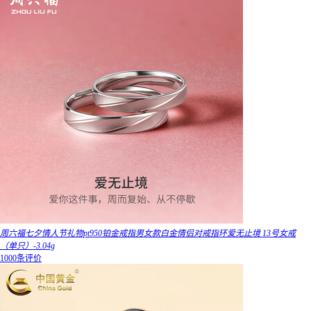
周六福七夕情人节礼物pt950铂金戒指男女款白金情侣对戒指环爱无止境 13号女戒
（单只）-3.04g
1000条评价