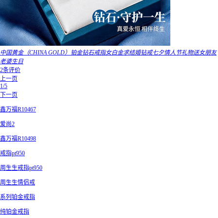
中国黄金（CHINA GOLD）铂金钻石戒指女白金求结婚钻戒七夕情人节礼物送女朋友
老婆生日
2条评价
上一页
1/5
下一页
鑫万福R10467
爱尚2
鑫万福R10498
戒指pt950
周生生戒指pt950
周生生情侣戒
系列铂金戒指
纯铂金戒指