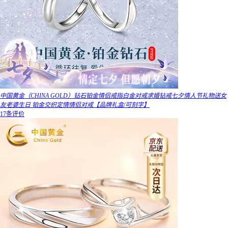
中国黄金（CHINA GOLD）钻石铂金情侣戒指白金对戒求婚钻戒七夕情人节礼物送女
友老婆生日 铂金交织定情情侣对戒【品牌礼盒/可刻字】
17条评价