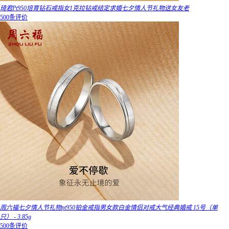
琦君Pt950培育钻石戒指女1克拉钻戒结定求婚七夕情人节礼物送女友老
500条评价
周六福七夕情人节礼物pt950铂金戒指男女款白金情侣对戒大气经典婚戒 15号（单
只） - 3.85g
500条评价