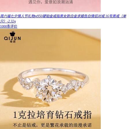
周六福七夕情人节礼物pt950硬铂金戒指男女款白金求婚告白情侣对戒 16号男戒（单
只）-2.32g
1000条评价