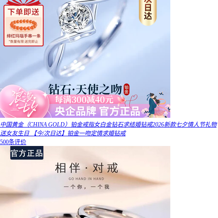
中国黄金（CHINA GOLD）铂金戒指女白金钻石求结婚钻戒2026新款七夕情人节礼物
送女友生日 【今/次日达】铂金一吻定情求婚钻戒
500条评价