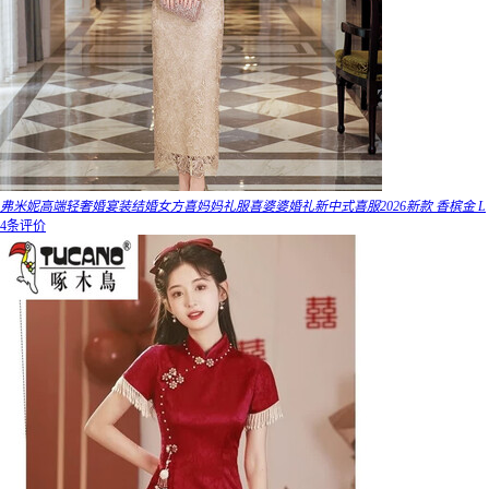
弗米妮高端轻奢婚宴装结婚女方喜妈妈礼服喜婆婆婚礼新中式喜服2026新款 香槟金 L
4条评价