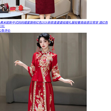
弗米妮新中式妈妈婚宴旗袍红色2026新款喜婆婆结婚礼服轻奢高级感日常穿 酒红色
3XL
2条评价