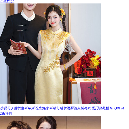
76条评价
泰勒马丁香槟色新中式改良旗袍 新娘订婚敬酒服流苏披肩款 回门宴礼服 HFQ01 M
2条评价