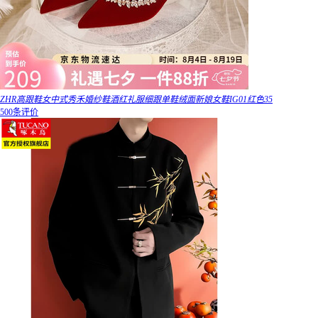
ZHR高跟鞋女中式秀禾婚纱鞋酒红礼服细跟单鞋绒面新娘女鞋IG01红色35
500条评价