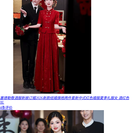
塞德勒敬酒服新娘订婚2026新款结婚旗袍两件套新中式红色婚服夏季礼服女 酒红色
XL
4条评价