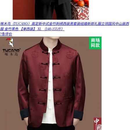
啄木鸟（TUCANO）高定新中式金竹刺绣西装男套装结婚新郎礼服立领国风中山装西
服 金竹黑色 【单西装】 XL （140-155斤）
7条评价