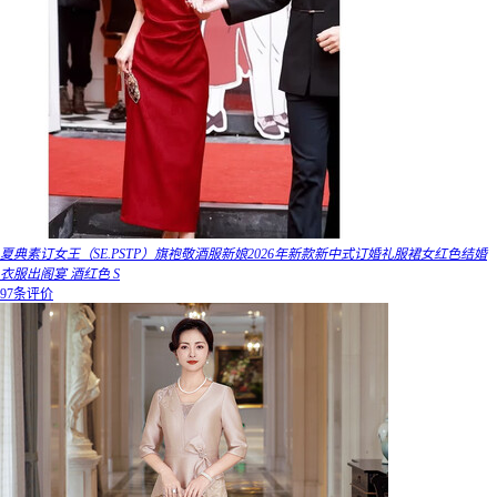
夏典素订女王（SE.PSTP）旗袍敬酒服新娘2026年新款新中式订婚礼服裙女红色结婚
衣服出阁宴 酒红色 S
97条评价