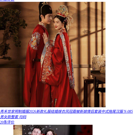
秀禾世家明制婚服2026新款礼服结婚嫁衣凤冠霞帔新娘情侣套装中式拖尾汉服 N-085
男女款整套 均码
20条评价