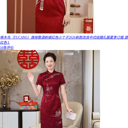
啄木鸟（TUCANO）旗袍敬酒新娘红色小个子2026新款改良中式结婚礼服夏季订婚 酒
红色 L
16条评价