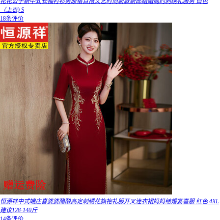
花花公子新中式长袖衬衫男原宿百搭文艺时尚新款新郎结婚简约刺绣礼服男 白色
（上衣) S
18条评价
恒源祥中式端庄喜婆婆醋酸高定刺绣花旗袍礼服开叉连衣裙妈妈结婚宴喜服 红色 4XL
建议128-140斤
14条评价