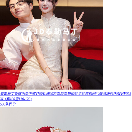
泰勒马丁香槟色新中式订婚礼服2025新款新娘婚纱主纱高档回门敬酒服秀禾服 HF059
XL (高160重110-120)
500条评价