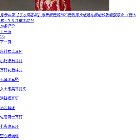
秀禾世家【东方简奢风】秀禾服新娘2026新款嫁衣结婚礼服婚纱敬酒服嫁衣 「新中
式」N-1121重工款 M
28条评价
上一页
1/5
下一页
惠纤女士耳环
小巧锆石耳钉
耳钉女后挂式
无耳洞耳坠
女士甜美耳骨夹
涵钰福耳钉
诺恋耳环
佐唐男士耳钉
七彩珠耳环
空心玻璃珠