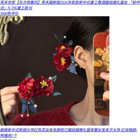
秀禾世家【东方简奢风】秀禾服新娘2026年新款新中式重工敬酒服结婚礼服女 「新中
式」N-596重工款 M
2000条评价
靓做新中式新娘头饰红色花朵发夹旗袍订婚结婚晚礼服发簪女发夹子头饰 红妆映颜-
鸭嘴夹1个