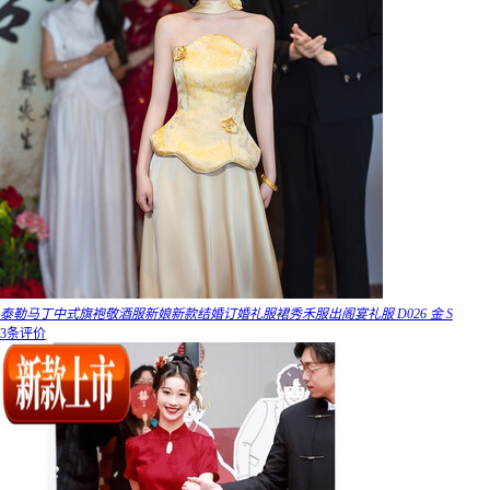
泰勒马丁中式旗袍敬酒服新娘新款结婚订婚礼服裙秀禾服出阁宴礼服 D026 金 S
3条评价