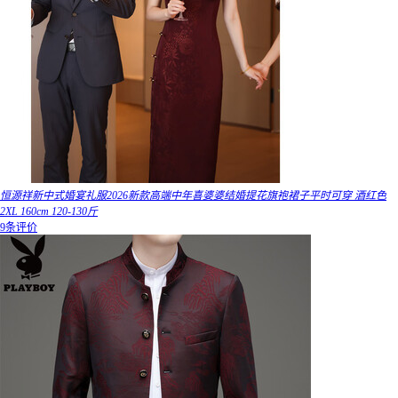
恒源祥新中式婚宴礼服2026新款高端中年喜婆婆结婚提花旗袍裙子平时可穿 酒红色
2XL 160cm 120-130斤
9条评价