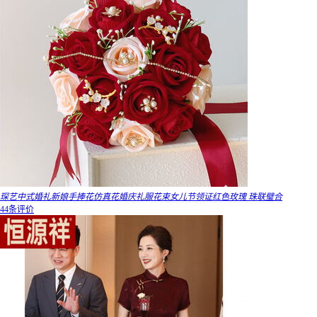
琛艺中式婚礼新娘手捧花仿真花婚庆礼服花束女儿节领证红色玫瑰 珠联璧合
44条评价