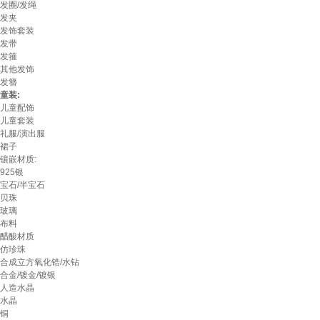
发圈/发绳
发夹
发饰套装
发带
发箍
其他发饰
发簪
童装:
儿童配饰
儿童套装
礼服/演出服
裙子
镶嵌材质:
925银
宝石/半宝石
贝珠
玻璃
布料
醋酸材质
仿珍珠
合成立方氧化锆/水钻
合金/镀金/镀银
人造水晶
水晶
铜