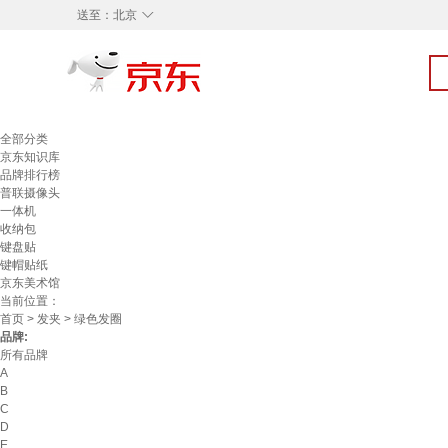
◇
送至：
北京
全部分类
京东知识库
品牌排行榜
普联摄像头
一体机
收纳包
键盘贴
键帽贴纸
京东美术馆
当前位置：
首页
>
发夹
> 绿色发圈
品牌:
所有品牌
A
B
C
D
E