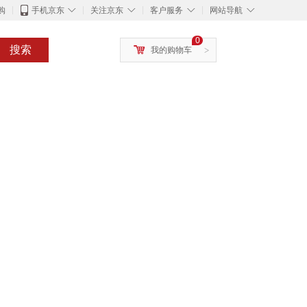
◇
◇
◇
◇
购
手机京东
关注京东
客户服务
网站导航
0
搜索
我的购物车
>