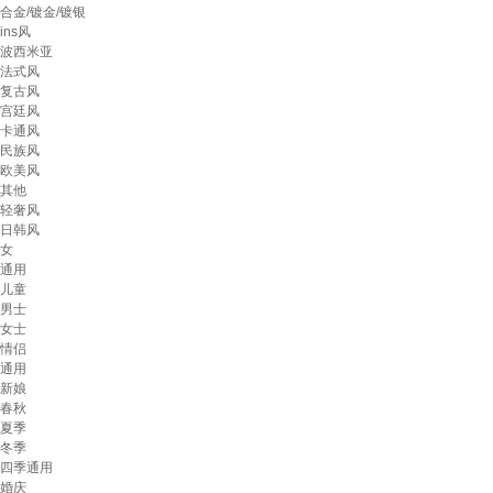
合金/镀金/镀银
ins风
波西米亚
法式风
复古风
宫廷风
卡通风
民族风
欧美风
其他
轻奢风
日韩风
女
通用
儿童
男士
女士
情侣
通用
新娘
春秋
夏季
冬季
四季通用
婚庆