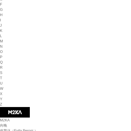
F
G
H
I
J
K
L
M
N
O
P
Q
R
S
T
U
W
X
Y
Z
M2KA
向晚
依慧达（Evita Peroni ）