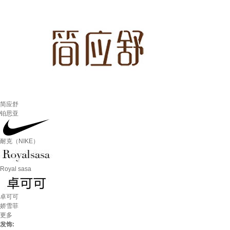
简应舒
铂思亚
耐克（NIKE）
Royal sasa
卓可可
娇雪菲
更多
发饰: