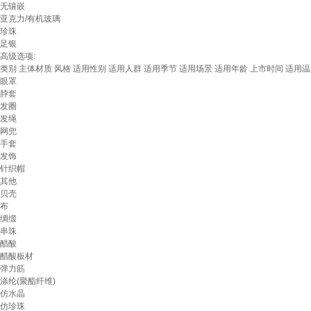
无镶嵌
亚克力/有机玻璃
珍珠
足银
高级选项:
类别
主体材质
风格
适用性别
适用人群
适用季节
适用场景
适用年龄
上市时间
适用温
眼罩
脖套
发圈
发绳
网兜
手套
发饰
针织帽
其他
贝壳
布
绸缎
串珠
醋酸
醋酸板材
弹力筋
涤纶(聚酯纤维)
仿水晶
仿珍珠