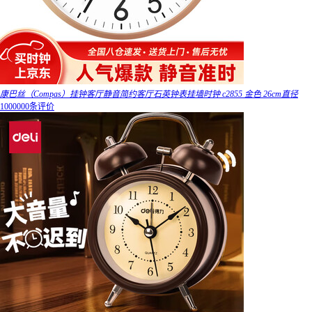
康巴丝（Compas）挂钟客厅静音简约客厅石英钟表挂墙时钟 c2855 金色 26cm直径
1000000条评价