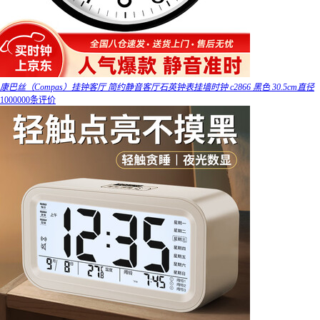
康巴丝（Compas）挂钟客厅 简约静音客厅石英钟表挂墙时钟 c2866 黑色 30.5cm直径
1000000条评价