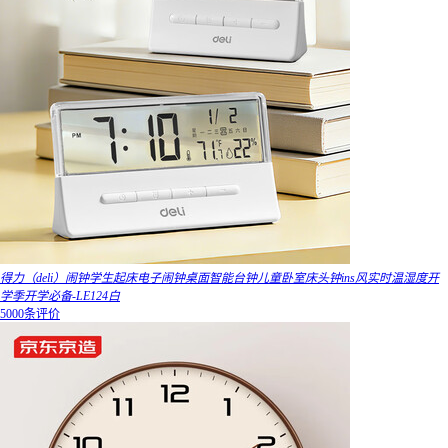
得力（deli）闹钟学生起床电子闹钟桌面智能台钟儿童卧室床头钟ins风实时温湿度开
学季开学必备-LE124白
5000条评价