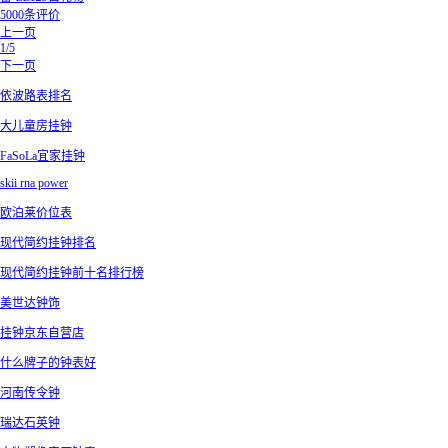
5000条评价
上一页
1/5
下一页
依波路表排名
大儿童房挂钟
FaSoLa宜家挂钟
skii rna power
欧泊莱价位表
现代简约挂钟排名
现代简约挂钟前十名排行榜
美世达钟饰
挂钟京东自营店
什么牌子的钟表好
河南传令钟
瑞达石英钟