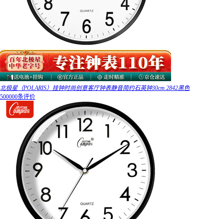
北极星（POLARIS）挂钟时尚创意客厅钟表静音简约石英钟30cm 2842黑色
500000条评价