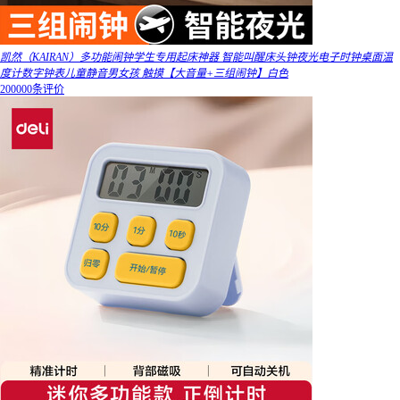
凯然（KAIRAN）多功能闹钟学生专用起床神器 智能叫醒床头钟夜光电子时钟桌面温
度计数字钟表儿童静音男女孩 触摸【大音量+三组闹钟】白色
200000条评价