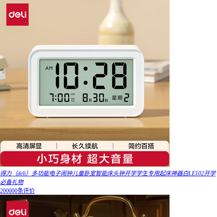
得力（deli）多功能电子闹钟儿童卧室智能床头钟开学学生专用起床神器白LE102开学
必备礼物
200000条评价