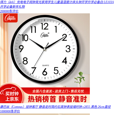
得力（deli）充电电子闹钟背光家用学生儿童温湿度计床头钟开学升学必备白 LE103A
开学必备新年礼物
200000条评价
康巴丝（Compas）挂钟客厅 静音走时简约石英钟表挂墙时钟 c2855 黑色 26cm直径
1000000条评价