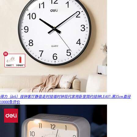
得力（deli）挂钟客厅静音走时挂墙时钟现代家用卧室简约挂钟LE407-黑35cm直径
10000条评价