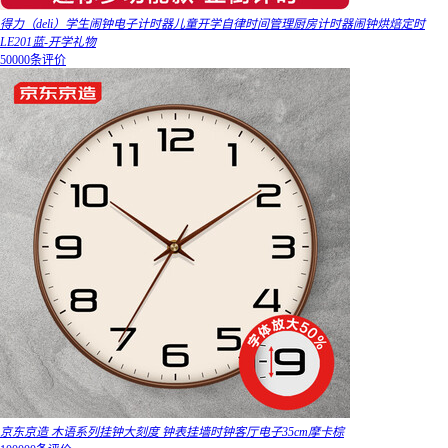
得力（deli）学生闹钟电子计时器儿童开学自律时间管理厨房计时器闹钟烘焙定时
LE201蓝-开学礼物
50000条评价
京东京造 木语系列挂钟大刻度 钟表挂墙时钟客厅电子35cm摩卡棕