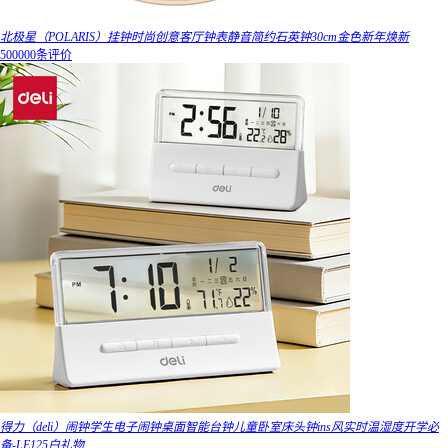
北极星（POLARIS）挂钟时尚创意客厅钟表静音简约石英钟30cm金色新年焕新
500000条评价
得力（deli）闹钟学生电子闹钟桌面智能台钟儿童卧室床头钟ins风实时温湿度开学必
备-LE125白礼物