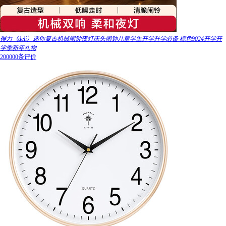
得力（deli）迷你复古机械闹钟夜灯床头闹钟儿童学生开学升学必备 棕色9024开学开
学季新年礼物
200000条评价