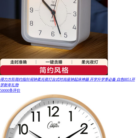
得力方形简约指针闹钟柔光夜灯台式时尚座钟起床神器 开学升学季必备 白色8851开
学新年礼物
50000条评价