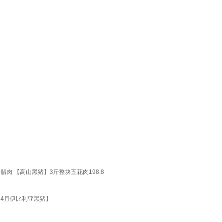
肉 【高山黑猪】3斤整块五花肉198.8
54月伊比利亚黑猪】