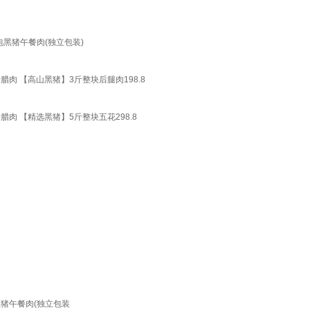
包黑猪午餐肉(独立包装)
肉 【高山黑猪】3斤整块后腿肉198.8
肉 【精选黑猪】5斤整块五花298.8
黑猪午餐肉(独立包装