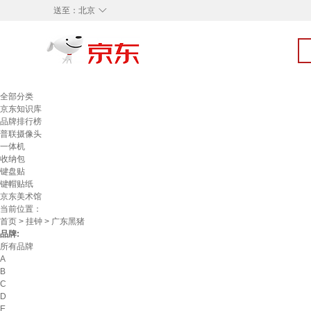
◇
送至：
北京
全部分类
京东知识库
品牌排行榜
普联摄像头
一体机
收纳包
键盘贴
键帽贴纸
京东美术馆
当前位置：
首页
>
挂钟
> 广东黑猪
品牌:
所有品牌
A
B
C
D
E