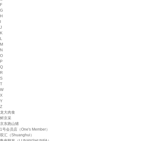
F
G
H
I
J
K
L
M
N
O
P
Q
R
S
T
W
X
Y
Z
龙大肉食
鲜京采
京东跑山猪
1号会员店（One's Member）
双汇（Shuanghui）
鲁南顺发（LUNANSHUNFA）