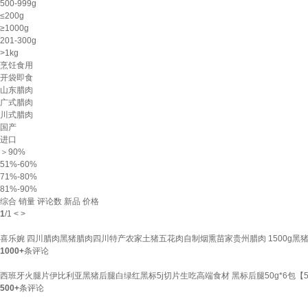
500-999g
≤200g
≥1000g
201-300g
>1kg
烹饪食用
开袋即食
山东腊肉
广式腊肉
川式腊肉
国产
进口
＞90%
51%-60%
71%-80%
81%-90%
综合
销量
评论数
新品
价格
1
/
1
<
>
喜乐婉 四川腊肉黑猪腊肉四川特产农家土猪五花肉自制烟熏苗家贵州腊肉 1500g黑猪腊
1000+
条评论
西班牙火腿片伊比利亚黑猪后腿白绿红黑标5j切片生吃高端食材 黑标后腿50g*6包【
500+
条评论