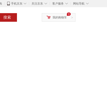
◇
◇
◇
◇
购
手机京东
关注京东
客户服务
网站导航
0
搜索
我的购物车
>