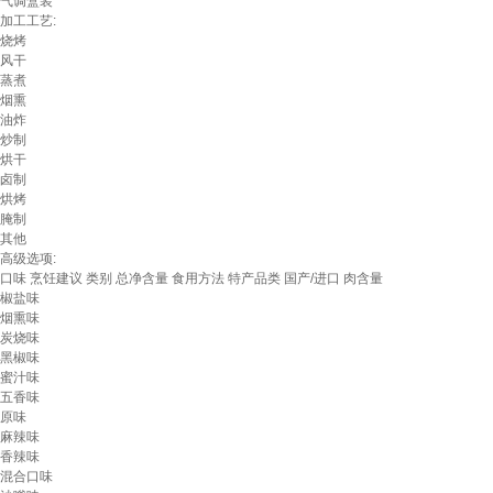
气调盒装
加工工艺:
烧烤
风干
蒸煮
烟熏
油炸
炒制
烘干
卤制
烘烤
腌制
其他
高级选项:
口味
烹饪建议
类别
总净含量
食用方法
特产品类
国产/进口
肉含量
椒盐味
烟熏味
炭烧味
黑椒味
蜜汁味
五香味
原味
麻辣味
香辣味
混合口味