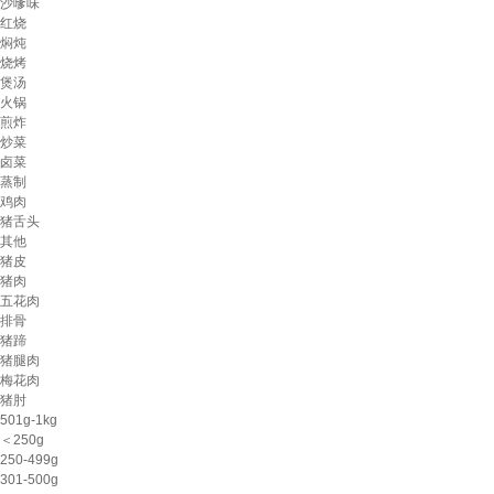
沙嗲味
红烧
焖炖
烧烤
煲汤
火锅
煎炸
炒菜
卤菜
蒸制
鸡肉
猪舌头
其他
猪皮
猪肉
五花肉
排骨
猪蹄
猪腿肉
梅花肉
猪肘
501g-1kg
＜250g
250-499g
301-500g