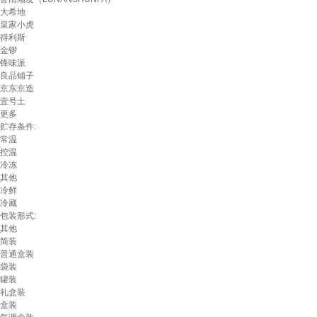
大希地
皇家小虎
得利斯
金锣
锋味派
良品铺子
京东京造
壹号土
更多
贮存条件:
常温
控温
冷冻
其他
冷鲜
冷藏
包装形式:
其他
简装
普通盒装
袋装
罐装
礼盒装
盒装