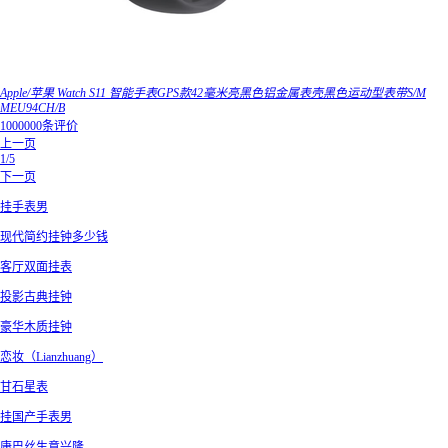
Apple/苹果 Watch S11 智能手表GPS款42毫米亮黑色铝金属表壳黑色运动型表带S/M
MEU94CH/B
1000000条评价
上一页
1/5
下一页
挂手表男
现代简约挂钟多少钱
客厅双面挂表
投影古典挂钟
豪华木质挂钟
恋妆（Lianzhuang）
甘石星表
挂国产手表男
康巴丝生意兴隆